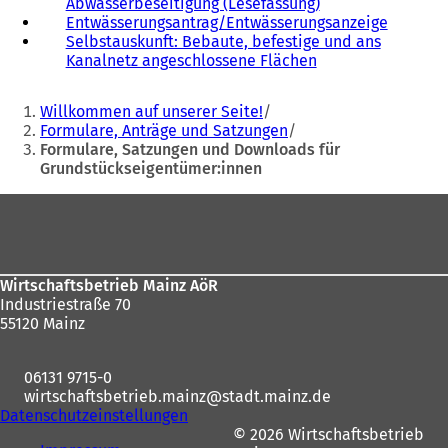
Abwasserbeseitigung (Lesefassung)
Entwässerungsantrag/Entwässerungsanzeige
Selbstauskunft: Bebaute, befestige und ans
Kanalnetz angeschlossene Flächen
Sie
Willkommen auf unserer Seite!
befinden
Formulare, Anträge und Satzungen
Formulare, Satzungen und Downloads für
sich
Grundstückseigentümer:innen
hier:
Fußbereich
Wirtschaftsbetrieb Mainz AöR
Industriestraße 70
55120 Mainz
06131 9715-0
wirtschaftsbetrieb.mainz
stadt.mainz
de
Datenschutzeinstellungen
© 2026 Wirtschaftsbetrieb