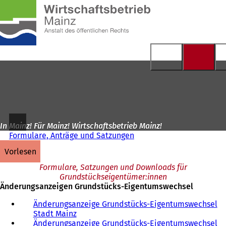
Zur
Startseite
Inhalt anspringen
In Mainz! Für Mainz! Wirtschaftsbetrieb Mainz!
Formulare, Anträge und Satzungen
vorlesen
Formulare, Satzungen und Downloads für
Grundstückseigentümer:innen
Änderungsanzeigen Grundstücks-Eigentumswechsel
Änderungsanzeige Grundstücks-Eigentumswechsel
Stadt Mainz
Änderungsanzeige Grundstücks-Eigentumswechsel