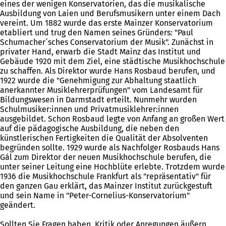
eines der wenigen Konservatorien, das die musikalische
Ausbildung von Laien und Berufsmusikern unter einem Dach
vereint. Um 1882 wurde das erste Mainzer Konservatorium
etabliert und trug den Namen seines Gründers: "Paul
Schumacher´sches Conservatorium der Musik". Zunächst in
privater Hand, erwarb die Stadt Mainz das Institut und
Gebäude 1920 mit dem Ziel, eine städtische Musikhochschule
zu schaffen. Als Direktor wurde Hans Rosbaud berufen, und
1922 wurde die "Genehmigung zur Abhaltung staatlich
anerkannter Musiklehrerprüfungen" vom Landesamt für
Bildungswesen in Darmstadt erteilt. Nunmehr wurden
Schulmusiker:innen und Privatmusiklehrer:innen
ausgebildet. Schon Rosbaud legte von Anfang an großen Wert
auf die pädagogische Ausbildung, die neben den
künstlerischen Fertigkeiten die Qualität der Absolventen
begründen sollte. 1929 wurde als Nachfolger Rosbauds Hans
Gál zum Direktor der neuen Musikhochschule berufen, die
unter seiner Leitung eine Hochblüte erlebte. Trotzdem wurde
1936 die Musikhochschule Frankfurt als "repräsentativ" für
den ganzen Gau erklärt, das Mainzer Institut zurückgestuft
und sein Name in "Peter-Cornelius-Konservatorium"
geändert.
Sollten Sie Fragen haben, Kritik oder Anregungen äußern