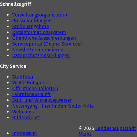
Schnellzugriff
Verwaltungsorganisation
Pressemeldungen
Stellenangebote
Ratsinformationssystem
Öffentliche Ausschreibungen
Serviceportal (Online-Services)
Newsletter abonnieren
Datenschutzeinstellungen
City Service
Stadtplan
WLAN-Hotspots
Öffentliche Toiletten
Fahrplanauskunft
Still- und Wickelwegweiser
Noteingang - hier finden Kinder Hilfe
Webcams
Bilderdienst
© 2026
Landeshauptstadt
Impressum
Mainz