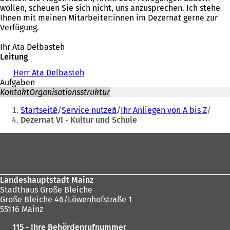
wollen, scheuen Sie sich nicht, uns anzusprechen. Ich stehe
Ihnen mit meinen Mitarbeiter:innen im Dezernat gerne zur
Verfügung.
Ihr Ata Delbasteh
Leitung
Herr Ata Delbasteh
Aufgaben
Kontakt
Organisationsstruktur
Sie
Startseite
Service nutzen
Ihr Anliegen von A bis Z
befinden
Dezernat VI - Kultur und Schule
sich
Fußbereich
hier:
Landeshauptstadt Mainz
Stadthaus Große Bleiche
Große Bleiche 46/Löwenhofstraße 1
55116 Mainz
115 - Ihre Behördenrufnummer