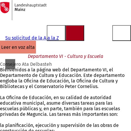
A
la
Saltar al contenido
página
de
inicio
Su solicitud de la A a la Z
leer en voz alta
Departamento VI - Cultura y Escuela
Consejero Ata Delbasteh
Bienvenidos a la página web del Departamento VI, el
Departamento de Cultura y Educación. Este departamento
engloba la Oficina de Educación, la Oficina de Cultura y
Bibliotecas y el Conservatorio Peter Cornelius.
La Oficina de Educación, en su calidad de autoridad
educativa municipal, asume diversas tareas para las
escuelas públicas y, en parte, también para las escuelas
privadas de Maguncia. Las tareas más importantes son:
la planificación, ejecución y supervisión de las obras de
construcción de escuelas;