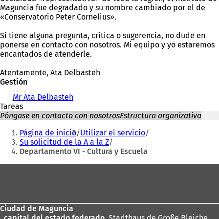
Maguncia fue degradado y su nombre cambiado por el de
«Conservatorio Peter Cornelius».
Si tiene alguna pregunta, crítica o sugerencia, no dude en
ponerse en contacto con nosotros. Mi equipo y yo estaremos
encantados de atenderle.
Atentamente, Ata Delbasteh
Gestión
Mr Ata Delbasteh
Tareas
Póngase en contacto con nosotros
Estructura organizativa
Estás
Página de inicio
Utilizar el servicio
aquí:
Su solicitud de la A a la Z
Departamento VI - Cultura y Escuela
Zona
de
los
Ciudad de Maguncia
pies
, capital del estado federado.
Stadthaus de Große Bleiche