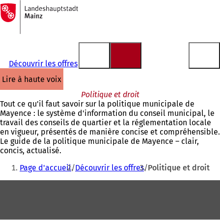
Vers
la
Accéder au contenu
page
d'accueil
Découvrir les offres
lire à haute voix
Politique et droit
Tout ce qu'il faut savoir sur la politique municipale de
Mayence : le système d'information du conseil municipal, le
travail des conseils de quartier et la réglementation locale
en vigueur, présentés de manière concise et compréhensible.
Le guide de la politique municipale de Mayence – clair,
concis, actualisé.
Vous
Page d'accueil
Découvrir les offres
Politique et droit
êtes
Pied
ici
de
:
page