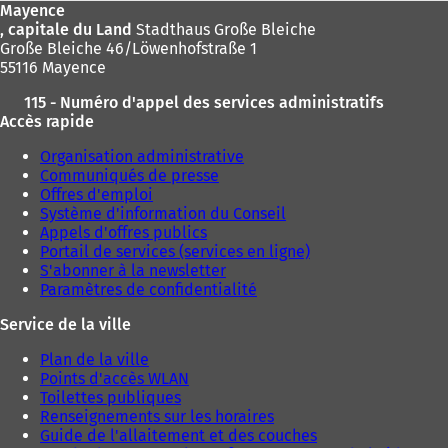
Mayence
, capitale du Land
Stadthaus Große Bleiche
Große Bleiche 46/Löwenhofstraße 1
55116 Mayence
115 - Numéro d'appel des services administratifs
Accès rapide
Organisation administrative
Communiqués de presse
Offres d'emploi
Système d'information du Conseil
Appels d'offres publics
Portail de services (services en ligne)
S'abonner à la newsletter
Paramètres de confidentialité
Service de la ville
Plan de la ville
Points d'accès WLAN
Toilettes publiques
Renseignements sur les horaires
Guide de l'allaitement et des couches