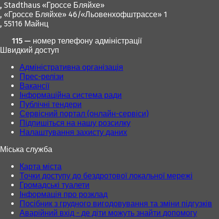
,
Stadthaus «Гроссе Бляйхе»
, «Гроссе Бляйхе» 46/«Льовенхофштрассе» 1
, 55116 Майнц
115 — номер телефону адміністрації
Швидкий доступ
Адміністративна організація
Прес-релізи
Вакансії
Інформаційна система ради
Публічні тендери
Сервісний портал (онлайн-сервіси)
Підпишіться на нашу розсилку
Налаштування захисту даних
Міська служба
Карта міста
Точки доступу до бездротової локальної мережі
Громадські туалети
Інформація про розклад
Посібник з грудного вигодовування та зміни підгузків
Аварійний вхід - де діти можуть знайти допомогу