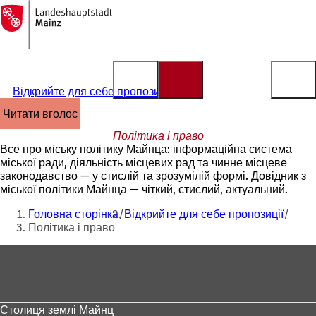
На
головну
Перейти до змісту
сторінку
Відкрийте для себе пропозиції
читати вголос
Політика і право
Все про міську політику Майнца: інформаційна система
міської ради, діяльність місцевих рад та чинне місцеве
законодавство — у стислій та зрозумілій формі. Довідник з
міської політики Майнца — чіткий, стислий, актуальний.
Ти
Головна сторінка
Відкрийте для себе пропозиції
тут:
Політика і право
Зона
для
ніг
Столиця землі Майнц