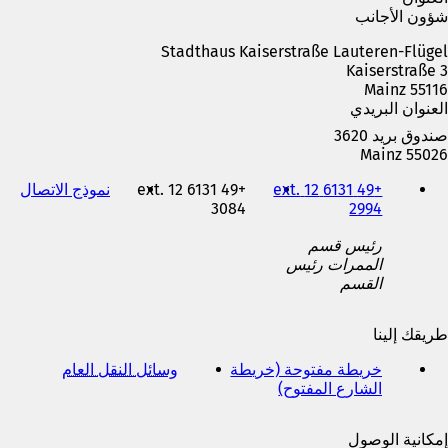
ي
شؤون الأجانب
ع
Stadthaus Kaiserstraße Lauteren-Flügel
ل
Kaiserstraße 3
ا
55116 Mainz
م
العنوان البريدي
ة
ت
صندوق بريد 3620
ب
55026 Mainz
و
الهاتف
ي
+49 6131 12 ext.
+49 6131 12 ext.
نموذج الاتصال
(
والفاكس
ب
2994
3084
ي
وعنوان
ج
ف
البريد
د
رئيس قسم
ت
الإلكتروني
ي
الممرات رئيس
ح
د
القسم
ف
ة
ي
)
ع
طريقك إلينا
ل
ا
خريطة مفتوحة (خريطة
وسائل النقل العام
(
م
الشارع المفتوح)
(
ي
ة
ي
ف
ت
ف
ت
ب
إمكانية الوصول
ت
ح