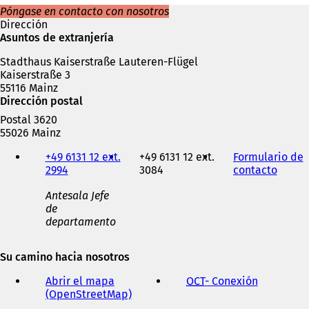
r
Póngase en contacto con nosotros
e
Dirección
e
Asuntos de extranjería
n
Stadthaus Kaiserstraße Lauteren-Flügel
u
Kaiserstraße 3
n
55116 Mainz
a
Dirección postal
n
u
Postal 3620
e
55026 Mainz
v
Teléfono,
a
+49 6131 12 ext.
+49 6131 12 ext.
Formulario de
fax
p
2994
3084
contacto
(
y
e
S
dirección
s
Antesala Jefe
e
de
t
de
a
correo
a
departamento
b
electrónico
ñ
r
a
e
Su camino hacia nosotros
)
e
n
Abrir el mapa
OCT
- Conexión
(
u
(OpenStreetMap)
(
S
n
S
e