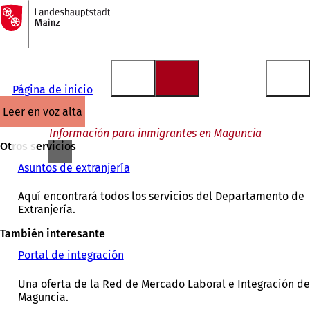
A
la
Saltar al contenido
página
de
inicio
Página de inicio
leer en voz alta
Información para inmigrantes en Maguncia
Otros servicios
Asuntos de extranjería
Aquí encontrará todos los servicios del Departamento de
Extranjería.
También interesante
Portal de integración
(
S
e
Una oferta de la Red de Mercado Laboral e Integración de
a
Maguncia.
b