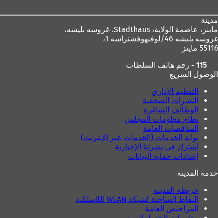
مدينة
ماينز، عاصمة الولاية،
Stadthaus، غروسه بليشه،
غروسه بليشه 46/لوفنهوفشتراسه 1،
55116 ماينز
115 - رقم هاتف السلطات
الوصول السريع
التنظيم الإداري
النشرات الصحفية
الوظائف الشاغرة
نظام معلومات المجلس
المناقصات العامة
بوابة الخدمات (الخدمات عبر الإنترنت)
اشترك في نشرتنا الإخبارية
إعدادات حماية البيانات
خدمة المدينة
خريطة المدينة
النقاط الساخنة لشبكة WLAN اللاسلكية
المراحيض العامة
معلومات الجدول الزمني