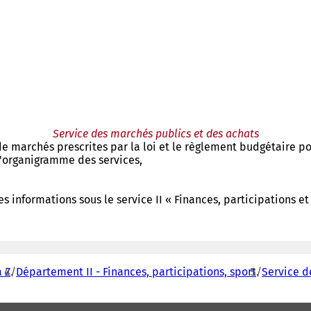
Service des marchés publics et des achats
 marchés prescrites par la loi et le règlement budgétaire pou
'organigramme des services,
s informations sous le service II « Finances, participations et 
 Z
Département II - Finances, participations, sport
Service d