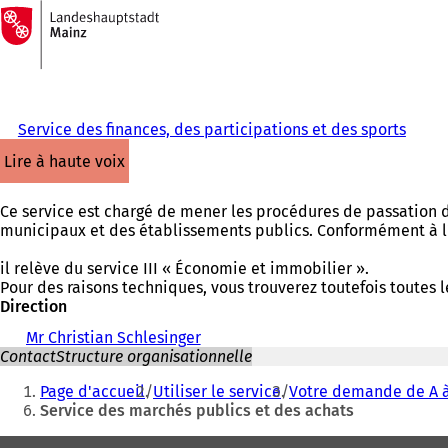
Vers
la
Accéder au contenu
page
d'accueil
Service des finances, des participations et des sports
lire à haute voix
Ce service est chargé de mener les procédures de passation de
municipaux et des établissements publics. Conformément à l
il relève du service III « Économie et immobilier ».
Pour des raisons techniques, vous trouverez toutefois toutes le
Direction
Mr Christian Schlesinger
Contact
Structure organisationnelle
Vous
Page d'accueil
Utiliser le service
Votre demande de A à
êtes
Service des marchés publics et des achats
ici