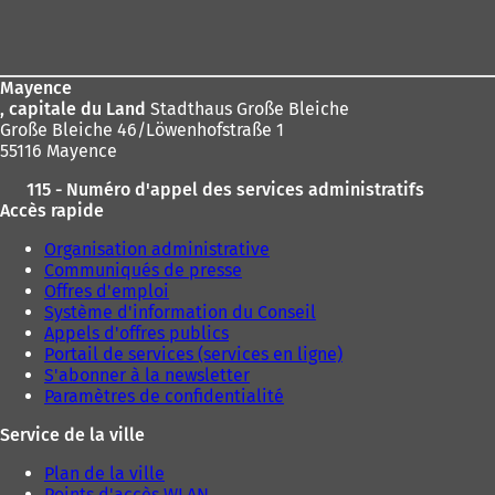
Pied
:
de
page
Mayence
, capitale du Land
Stadthaus Große Bleiche
Große Bleiche 46/Löwenhofstraße 1
55116 Mayence
115 - Numéro d'appel des services administratifs
Accès rapide
Organisation administrative
Communiqués de presse
Offres d'emploi
Système d'information du Conseil
Appels d'offres publics
Portail de services (services en ligne)
S'abonner à la newsletter
Paramètres de confidentialité
Service de la ville
Plan de la ville
Points d'accès WLAN