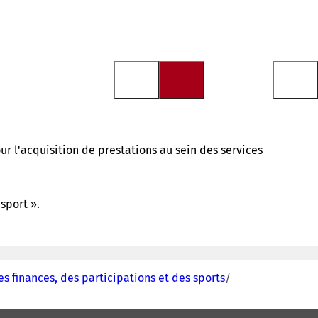
r l'acquisition de prestations au sein des services
sport ».
es finances, des participations et des sports