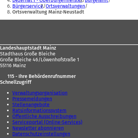
Dezernat I - Oberbürgermeister
Bürgeramt
Bürgerservice
Ortsverwaltungen
sich
Ortsverwaltung Mainz-Neustadt
hier:
Fußbereich
Landeshauptstadt Mainz
Stadthaus Große Bleiche
Große Bleiche 46/Löwenhofstraße 1
55116 Mainz
115 - Ihre Behördenrufnummer
Schnellzugriff
Verwaltungsorganisation
Pressemeldungen
Stellenangebote
Ratsinformationssystem
Öffentliche Ausschreibungen
Serviceportal (Online-Services)
Newsletter abonnieren
Datenschutzeinstellungen