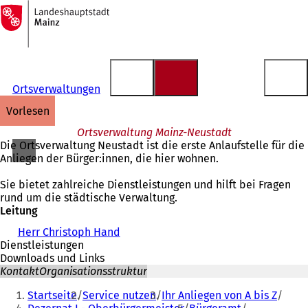
Zur
Startseite
Inhalt anspringen
Ortsverwaltungen
vorlesen
Ortsverwaltung Mainz-Neustadt
Die Ortsverwaltung Neustadt ist die erste Anlaufstelle für die
Anliegen der Bürger:innen, die hier wohnen.
Sie bietet zahlreiche Dienstleistungen und hilft bei Fragen
rund um die städtische Verwaltung.
Leitung
Herr Christoph Hand
Dienstleistungen
Downloads und Links
Kontakt
Organisationsstruktur
Sie
Startseite
Service nutzen
Ihr Anliegen von A bis Z
befinden