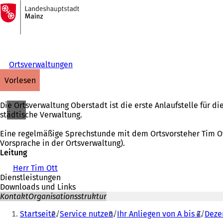
Zur
Startseite
Inhalt anspringen
Ortsverwaltungen
vorlesen
Die Ortsverwaltung Oberstadt ist die erste Anlaufstelle für di
städtische Verwaltung.
Eine regelmäßige Sprechstunde mit dem Ortsvorsteher Tim Ott f
Vorsprache in der Ortsverwaltung).
Leitung
Herr Tim Ott
Dienstleistungen
Downloads und Links
Kontakt
Organisationsstruktur
Sie
Startseite
Service nutzen
Ihr Anliegen von A bis Z
Deze
befinden