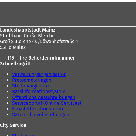
Fußbereich
sich
hier:
Landeshauptstadt Mainz
Stadthaus Große Bleiche
Große Bleiche 46/Löwenhofstraße 1
55116 Mainz
115 - Ihre Behördenrufnummer
Schnellzugriff
Verwaltungsorganisation
Pressemeldungen
Stellenangebote
Ratsinformationssystem
Öffentliche Ausschreibungen
Serviceportal (Online-Services)
Newsletter abonnieren
Datenschutzeinstellungen
City Service
Stadtplan