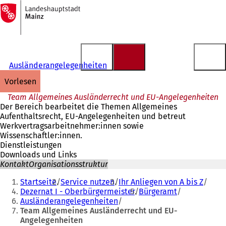
Zur
Startseite
Inhalt anspringen
Ausländerangelegenheiten
vorlesen
Team Allgemeines Ausländerrecht und EU-Angelegenheiten
Der Bereich bearbeitet die Themen Allgemeines
Aufenthaltsrecht, EU-Angelegenheiten und betreut
Werkvertragsarbeitnehmer:innen sowie
Wissenschaftler:innen.
Dienstleistungen
Downloads und Links
Kontakt
Organisationsstruktur
Sie
Startseite
Service nutzen
Ihr Anliegen von A bis Z
befinden
Dezernat I - Oberbürgermeister
Bürgeramt
Ausländerangelegenheiten
sich
Team Allgemeines Ausländerrecht und EU-
hier:
Angelegenheiten