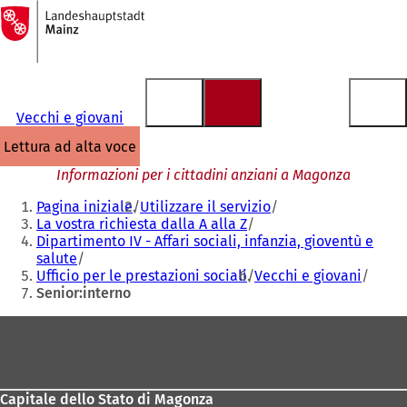
Alla
pagina
Vai al contenuto
iniziale
Vecchi e giovani
lettura ad alta voce
Informazioni per i cittadini anziani a Magonza
Siete
Pagina iniziale
Utilizzare il servizio
qui:
La vostra richiesta dalla A alla Z
Dipartimento IV - Affari sociali, infanzia, gioventù e
salute
Ufficio per le prestazioni sociali
Vecchi e giovani
Senior:interno
Area
dei
piedi
Capitale dello Stato di Magonza