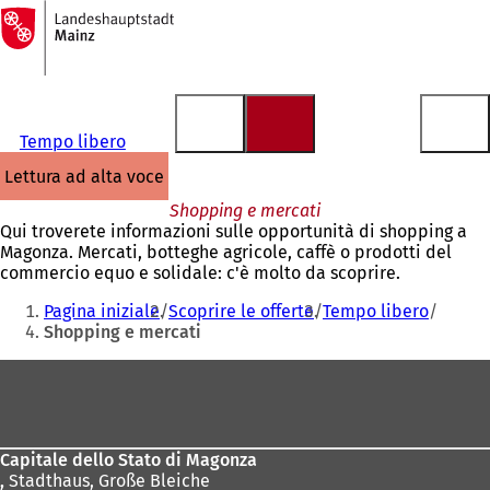
Alla
pagina
Vai al contenuto
iniziale
Tempo libero
lettura ad alta voce
Shopping e mercati
Qui troverete informazioni sulle opportunità di shopping a
Magonza. Mercati, botteghe agricole, caffè o prodotti del
commercio equo e solidale: c'è molto da scoprire.
Siete
Pagina iniziale
Scoprire le offerte
Tempo libero
qui:
Shopping e mercati
Area
dei
piedi
Capitale dello Stato di Magonza
,
Stadthaus, Große Bleiche