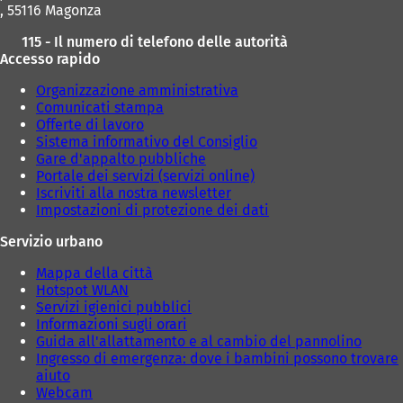
, 55116 Magonza
s
c
115 - Il numero di telefono delle autorità
h
Accesso rapido
e
d
Organizzazione amministrativa
a
Comunicati stampa
)
Offerte di lavoro
Sistema informativo del Consiglio
Gare d'appalto pubbliche
Portale dei servizi (servizi online)
Iscriviti alla nostra newsletter
Impostazioni di protezione dei dati
Servizio urbano
Mappa della città
Hotspot WLAN
Servizi igienici pubblici
Informazioni sugli orari
Guida all'allattamento e al cambio del pannolino
Ingresso di emergenza: dove i bambini possono trovare
aiuto
Webcam