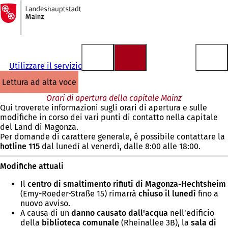
Alla
pagina
Vai al contenuto
iniziale
Utilizzare il servizio
lettura ad alta voce
Orari di apertura della capitale Mainz
Qui troverete informazioni sugli orari di apertura e sulle
modifiche in corso dei vari punti di contatto nella capitale
del Land di Magonza.
Per domande di carattere generale, è possibile contattare la
hotline 115
dal lunedì al venerdì, dalle 8:00 alle 18:00.
Modifiche attuali
Il
centro di smaltimento rifiuti di Magonza-Hechtsheim
(Emy-Roeder-Straße 15) rimarrà
chiuso il lunedì
fino
a
nuovo avviso.
A causa di un
danno
causato dall'acqua
nell'edificio
della
biblioteca comunale
(Rheinallee 3B), la
sala di