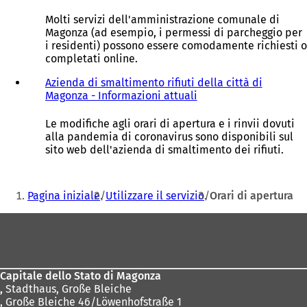
Molti servizi dell'amministrazione comunale di
Magonza (ad esempio, i permessi di parcheggio per
i residenti) possono essere comodamente richiesti o
completati online.
Azienda di smaltimento rifiuti della città di
Magonza - Informazioni attuali
(
S
i
Le modifiche agli orari di apertura e i rinvii dovuti
a
alla pandemia di coronavirus sono disponibili sul
p
sito web dell'azienda di smaltimento dei rifiuti.
r
e
Siete
i
Pagina iniziale
Utilizzare il servizio
Orari di apertura
n
qui:
u
Area
n
a
dei
n
piedi
u
Capitale dello Stato di Magonza
o
,
Stadthaus, Große Bleiche
v
, Große Bleiche 46/Löwenhofstraße 1
a