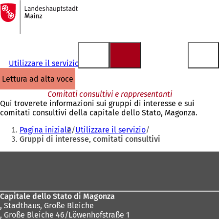
Alla
pagina
Vai al contenuto
iniziale
Utilizzare il servizio
lettura ad alta voce
Comitati consultivi e rappresentanti
Qui troverete informazioni sui gruppi di interesse e sui
comitati consultivi della capitale dello Stato, Magonza.
Siete
Pagina iniziale
Utilizzare il servizio
qui:
Gruppi di interesse, comitati consultivi
Area
dei
piedi
Capitale dello Stato di Magonza
,
Stadthaus, Große Bleiche
, Große Bleiche 46/Löwenhofstraße 1