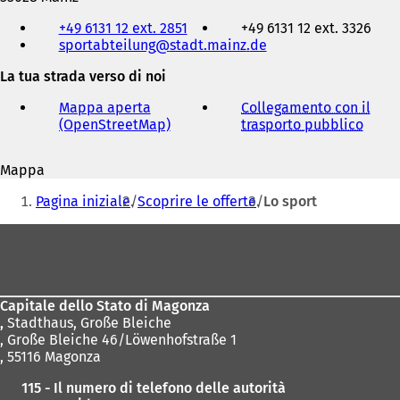
Telefono,
+49 6131 12 ext. 2851
+49 6131 12 ext. 3326
fax
sportabteilung
stadt.mainz
de
e
indirizzo
La tua strada verso di noi
e-
mail
Mappa aperta
Collegamento con il
(OpenStreetMap)
(
trasporto pubblico
(
S
S
i
i
Mappa
a
a
Siete
p
p
Pagina iniziale
Scoprire le offerte
Lo sport
r
r
qui:
e
e
Area
i
i
dei
n
n
u
u
piedi
n
n
Capitale dello Stato di Magonza
a
a
,
Stadthaus, Große Bleiche
n
n
, Große Bleiche 46/Löwenhofstraße 1
u
u
, 55116 Magonza
o
o
v
v
115 - Il numero di telefono delle autorità
a
a