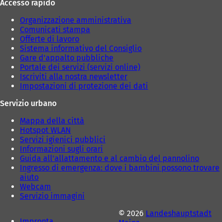
Accesso rapido
s
s
c
c
Organizzazione amministrativa
h
h
Comunicati stampa
e
e
Offerte di lavoro
d
d
Sistema informativo del Consiglio
a
a
Gare d'appalto pubbliche
)
)
Portale dei servizi (servizi online)
Iscriviti alla nostra newsletter
Impostazioni di protezione dei dati
Servizio urbano
Mappa della città
Hotspot WLAN
Servizi igienici pubblici
Informazioni sugli orari
Guida all'allattamento e al cambio del pannolino
Ingresso di emergenza: dove i bambini possono trovare
aiuto
Webcam
Servizio immagini
© 2026
Landeshauptstadt
Impronta