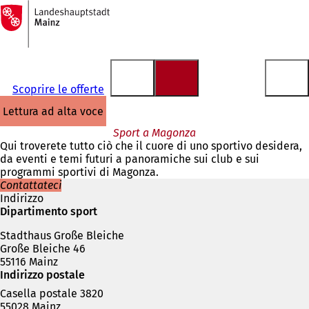
Alla
pagina
Vai al contenuto
iniziale
Scoprire le offerte
lettura ad alta voce
Sport a Magonza
Qui troverete tutto ciò che il cuore di uno sportivo desidera,
da eventi e temi futuri a panoramiche sui club e sui
programmi sportivi di Magonza.
Contattateci
Indirizzo
Dipartimento sport
Stadthaus Große Bleiche
Große Bleiche 46
55116 Mainz
Indirizzo postale
Casella postale 3820
55028 Mainz