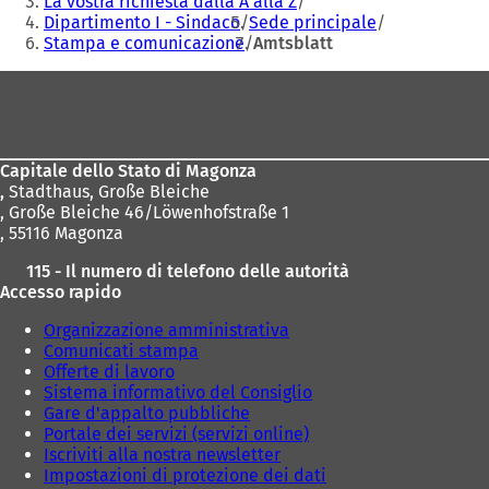
La vostra richiesta dalla A alla Z
Dipartimento I - Sindaco
Sede principale
Stampa e comunicazione
Amtsblatt
Area
dei
piedi
Capitale dello Stato di Magonza
,
Stadthaus, Große Bleiche
, Große Bleiche 46/Löwenhofstraße 1
, 55116 Magonza
115 - Il numero di telefono delle autorità
Accesso rapido
Organizzazione amministrativa
Comunicati stampa
Offerte di lavoro
Sistema informativo del Consiglio
Gare d'appalto pubbliche
Portale dei servizi (servizi online)
Iscriviti alla nostra newsletter
Impostazioni di protezione dei dati