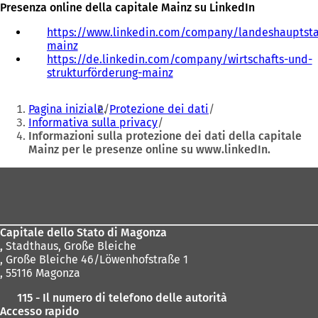
Presenza online della capitale Mainz su LinkedIn
https://www.linkedin.com/company/landeshauptsta
mainz
(
https://de.linkedin.com/company/wirtschafts-und-
S
strukturförderung-mainz
i
(
a
S
Siete
p
i
Pagina iniziale
Protezione dei dati
r
a
qui:
Informativa sulla privacy
e
p
Informazioni sulla protezione dei dati della capitale
i
r
Mainz per le presenze online su www.linkedIn.
n
e
u
i
Area
n
n
dei
a
u
n
n
piedi
u
a
Capitale dello Stato di Magonza
o
n
,
Stadthaus, Große Bleiche
v
u
, Große Bleiche 46/Löwenhofstraße 1
a
o
, 55116 Magonza
s
v
c
a
115 - Il numero di telefono delle autorità
h
s
Accesso rapido
e
c