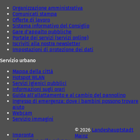
d
h
Organizzazione amministrativa
a
e
Comunicati stampa
)
d
Offerte di lavoro
a
Sistema informativo del Consiglio
)
Gare d'appalto pubbliche
Portale dei servizi (servizi online)
Iscriviti alla nostra newsletter
Impostazioni di protezione dei dati
Servizio urbano
Mappa della città
Hotspot WLAN
Servizi igienici pubblici
Informazioni sugli orari
Guida all'allattamento e al cambio del pannolino
Ingresso di emergenza: dove i bambini possono trovare
aiuto
Webcam
Servizio immagini
© 2026
Landeshauptstadt
Impronta
Mainz