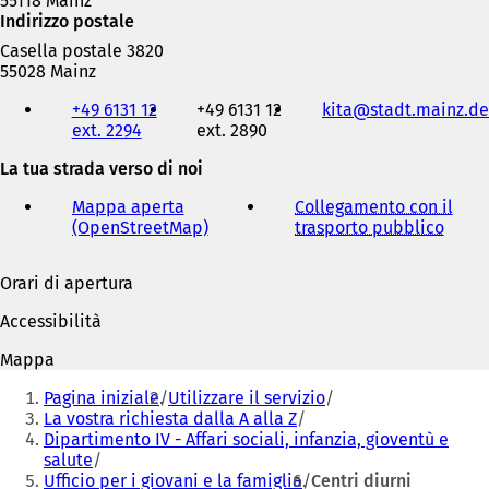
55118 Mainz
d
Indirizzo postale
a
Casella postale 3820
)
55028 Mainz
Telefono,
+49 6131 12
+49 6131 12
kita
stadt.mainz
de
fax
ext. 2294
ext. 2890
e
indirizzo
La tua strada verso di noi
e-
mail
Mappa aperta
Collegamento con il
(OpenStreetMap)
(
trasporto pubblico
(
S
S
i
i
Orari di apertura
a
a
p
p
Accessibilità
r
r
e
e
Mappa
i
i
Siete
n
n
Pagina iniziale
Utilizzare il servizio
qui:
u
u
La vostra richiesta dalla A alla Z
n
n
Dipartimento IV - Affari sociali, infanzia, gioventù e
a
a
salute
n
n
Ufficio per i giovani e la famiglia
Centri diurni