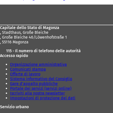
u
u
o
o
Area
v
v
dei
a
a
piedi
s
s
c
c
Capitale dello Stato di Magonza
h
h
,
Stadthaus, Große Bleiche
e
e
, Große Bleiche 46/Löwenhofstraße 1
d
d
, 55116 Magonza
a
a
)
)
115 - Il numero di telefono delle autorità
Accesso rapido
Organizzazione amministrativa
Comunicati stampa
Offerte di lavoro
Sistema informativo del Consiglio
Gare d'appalto pubbliche
Portale dei servizi (servizi online)
Iscriviti alla nostra newsletter
Impostazioni di protezione dei dati
Servizio urbano