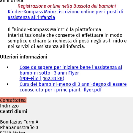
anni di età.
Registrazione online nella Bussola dei bambini
Kinder-Kompass Mainz, iscrizione online per i posti di
assistenza all’infanzia
(
S
i
Il “Kinder-Kompass Mainz” è la piattaforma
a
interistituzionale che consente di effettuare in modo
p
semplice e chiaro la richiesta di posti negli asili nido e
r
nei servizi di assistenza all’infanzia.
e
i
Ulteriori informazioni
n
Cose da sapere per iniziare bene l'assistenza ai
u
bambini sotto i 3 anni Flyer
n
PDF
-File
162,33 kB
a
Cura dei bambini-meno di 3 anni-degno di essere
n
conosciuto-per i principianti-flyer.pdf
u
o
Contattateci
v
Indirizzo
a
Centri diurni
s
c
Bonifazius-Turm A
h
Rhabanusstraße 3
e