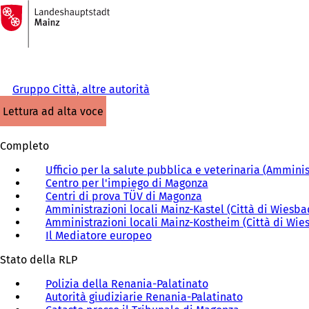
Alla
pagina
Vai al contenuto
iniziale
Gruppo Città, altre autorità
lettura ad alta voce
Completo
Ufficio per la salute pubblica e veterinaria (Ammini
Centro per l'impiego di Magonza
(
Centri di prova TÜV di Magonza
(
S
Amministrazioni locali Mainz-Kastel (Città di Wiesb
S
i
Amministrazioni locali Mainz-Kostheim (Città di Wi
i
a
Il Mediatore europeo
(
a
p
S
p
r
Stato della RLP
i
r
e
a
e
i
Polizia della Renania-Palatinato
(
p
i
n
Autorità giudiziarie Renania-Palatinato
S
(
r
n
u