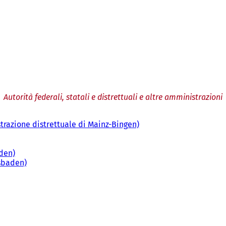
Autorità federali, statali e distrettuali e altre amministrazioni
strazione distrettuale di Mainz-Bingen)
(
S
i
aden)
(
a
esbaden)
S
(
p
i
S
r
a
i
e
p
a
i
r
p
n
e
r
u
i
e
n