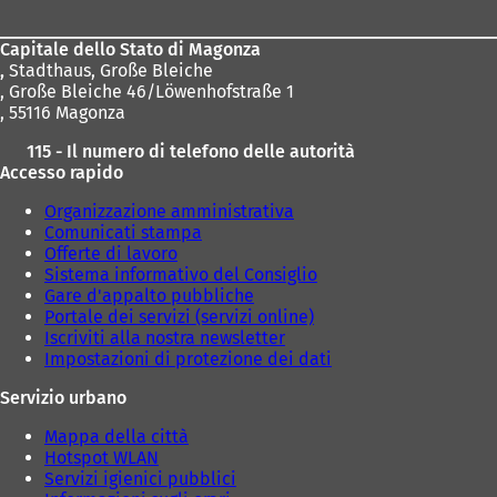
piedi
u
o
Capitale dello Stato di Magonza
v
,
Stadthaus, Große Bleiche
a
, Große Bleiche 46/Löwenhofstraße 1
s
, 55116 Magonza
c
h
115 - Il numero di telefono delle autorità
e
Accesso rapido
d
a
Organizzazione amministrativa
)
Comunicati stampa
Offerte di lavoro
Sistema informativo del Consiglio
Gare d'appalto pubbliche
Portale dei servizi (servizi online)
Iscriviti alla nostra newsletter
Impostazioni di protezione dei dati
Servizio urbano
Mappa della città
Hotspot WLAN
Servizi igienici pubblici