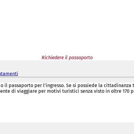
Richiedere il passaporto
untamenti
(
S
i
io il passaporto per l'ingresso. Se si possiede la cittadinanz
a
sente di viaggiare per motivi turistici senza visto in oltre 170 p
p
r
e
i
n
u
n