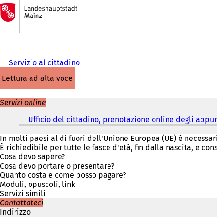
Alla
pagina
Vai al contenuto
iniziale
Servizio al cittadino
lettura ad alta voce
Servizi online
Ufficio del cittadino, prenotazione online degli app
In molti paesi al di fuori dell'Unione Europea (UE) è necessar
È richiedibile per tutte le fasce d'età, fin dalla nascita, e con
Cosa devo sapere?
Cosa devo portare o presentare?
Quanto costa e come posso pagare?
Moduli, opuscoli, link
Servizi simili
Contattateci
Indirizzo