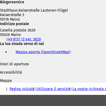
Bürgerservice
Stadthaus Kaiserstraße Lauteren-Flügel
Kaiserstraße 3
55116 Mainz
Indirizzo postale
Casella postale 3620
55026 Mainz
Telefono,
+49 6131 12 ext. 3820
fax
La tua strada verso di noi
e
Mappa aperta (OpenStreetMap)
(
indirizzo
S
e-
i
mail
Orari di apertura
a
p
Accessibilità
r
e
Mappa
i
Siete
n
Pagina iniziale
Utilizzare il servizio
La vostra richiesta 
qui:
u
n
Area
a
dei
n