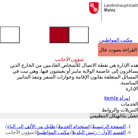
إلى
الصفحة
الانتقال إلى المحتوى
الرئيسية
مكتب المواطنين
القراءة بصوت عالٍ
شؤون الأجانب
هذه الإدارة هي نقطة الاتصال للأشخاص القادمين من الخارج الذين
يسافرون إلى عاصمة الولاية ماينز أو يعيشون فيها. وهي تبت في
المسائل المتعلقة بقانون الإقامة وجوازات السفر وتنفذ التدابير
المناسبة.
الإدارة
امرأة Kemle
الخدمات
التنزيلات والروابط
اتصل بنا
الهيكل التنظيمي
أنت
الصفحة الرئيسية
استخدام الخدمة
طلبك من الألف إلى الياء
هنا
القسم الأول - رئيس البلدية
مكتب المواطنين
شؤون الأجانب