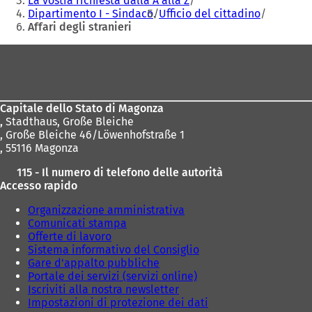
La vostra richiesta dalla A alla Z
Dipartimento I - Sindaco
Ufficio del cittadino
Affari degli stranieri
Area
dei
piedi
Capitale dello Stato di Magonza
,
Stadthaus, Große Bleiche
, Große Bleiche 46/Löwenhofstraße 1
, 55116 Magonza
115 - Il numero di telefono delle autorità
Accesso rapido
Organizzazione amministrativa
Comunicati stampa
Offerte di lavoro
Sistema informativo del Consiglio
Gare d'appalto pubbliche
Portale dei servizi (servizi online)
Iscriviti alla nostra newsletter
Impostazioni di protezione dei dati