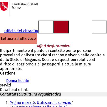
Alla
pagina
Vai al contenuto
iniziale
Ufficio del cittadino
lettura ad alta voce
Affari degli stranieri
Il dipartimento è il punto di contatto per le persone
provenienti dall'estero che si recano o vivono nella capitale
dello Stato di Magonza. Decide su questioni relative al
diritto di soggiorno e ai passaporti e attua le misure
appropriate.
Gestione
Donna Kemle
servizi
Download e link
Contattateci
Struttura organizzativa
Siete
Pagina iniziale
Utilizzare il servizio
qui: