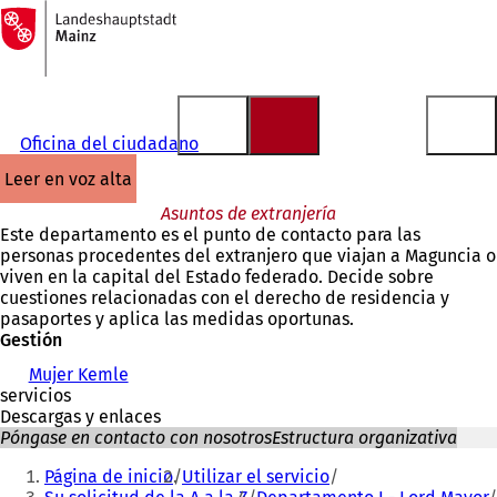
A
la
Saltar al contenido
página
de
inicio
Oficina del ciudadano
leer en voz alta
Asuntos de extranjería
Este departamento es el punto de contacto para las
personas procedentes del extranjero que viajan a Maguncia o
viven en la capital del Estado federado. Decide sobre
cuestiones relacionadas con el derecho de residencia y
pasaportes y aplica las medidas oportunas.
Gestión
Mujer Kemle
servicios
Descargas y enlaces
Póngase en contacto con nosotros
Estructura organizativa
Estás
Página de inicio
Utilizar el servicio
aquí: