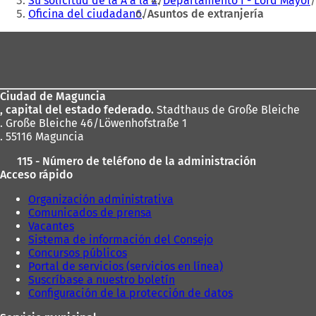
Su solicitud de la A a la Z
Departamento I - Lord Mayor
Oficina del ciudadano
Asuntos de extranjería
Zona
de
los
Ciudad de Maguncia
pies
, capital del estado federado.
Stadthaus de Große Bleiche
. Große Bleiche 46/Löwenhofstraße 1
. 55116 Maguncia
115 - Número de teléfono de la administración
Acceso rápido
Organización administrativa
Comunicados de prensa
Vacantes
Sistema de información del Consejo
Concursos públicos
Portal de servicios (servicios en línea)
Suscríbase a nuestro boletín
Configuración de la protección de datos