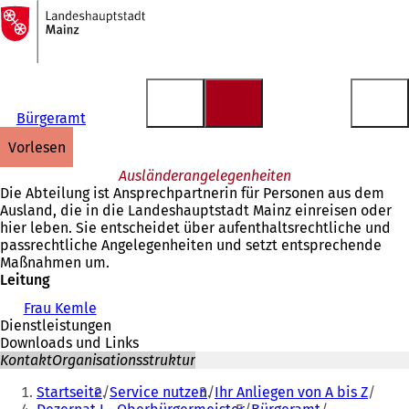
Zur
Startseite
Inhalt anspringen
Bürgeramt
vorlesen
Ausländerangelegenheiten
Die Abteilung ist Ansprechpartnerin für Personen aus dem
Ausland, die in die Landeshauptstadt Mainz einreisen oder
hier leben. Sie entscheidet über aufenthaltsrechtliche und
passrechtliche Angelegenheiten und setzt entsprechende
Maßnahmen um.
Leitung
Frau Kemle
Dienstleistungen
Downloads und Links
Kontakt
Organisationsstruktur
Sie
Startseite
Service nutzen
Ihr Anliegen von A bis Z
befinden