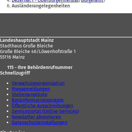
Dezernat I - Oberbürgermeister
Bürgeramt
Ausländerangelegenheiten
sich
hier:
Fußbereich
Landeshauptstadt Mainz
Stadthaus Große Bleiche
Große Bleiche 46/Löwenhofstraße 1
55116 Mainz
115 - Ihre Behördenrufnummer
Schnellzugriff
Verwaltungsorganisation
Pressemeldungen
Stellenangebote
Ratsinformationssystem
Öffentliche Ausschreibungen
Serviceportal (Online-Services)
Newsletter abonnieren
Datenschutzeinstellungen