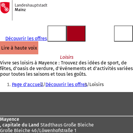
Vers
la
Accéder au contenu
page
d'accueil
Découvrir les offres
lire à haute voix
Loisirs
Vivre ses loisirs à Mayence : Trouvez des idées de sport, de
fêtes, d'oasis de verdure, d'événements et d'activités variées
pour toutes les saisons et tous les goûts.
Vous
Page d'accueil
Découvrir les offres
Loisirs
êtes
Pied
ici
de
:
page
Mayence
, capitale du Land
Stadthaus Große Bleiche
Große Bleiche 46/Löwenhofstraße 1