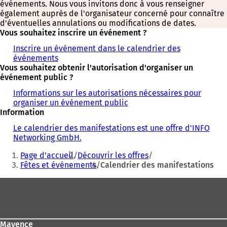
événements. Nous vous invitons donc à vous renseigner
également auprès de l'organisateur concerné pour connaître
d'éventuelles annulations ou modifications de dates.
Vous souhaitez inscrire un événement ?
Inscrire un événement dans le calendrier des
événements
Vous souhaitez obtenir l'autorisation d'organiser un
événement public ?
Informations sur les autorisations nécessaires pour
organiser un événement public
Information
Le calendrier des manifestations est une offre d'INFO
Networking GmbH.
Vous
Page d'accueil
Découvrir les offres
êtes
Fêtes et événements
Calendrier des manifestations
ici
Pied
:
de
page
Mayence