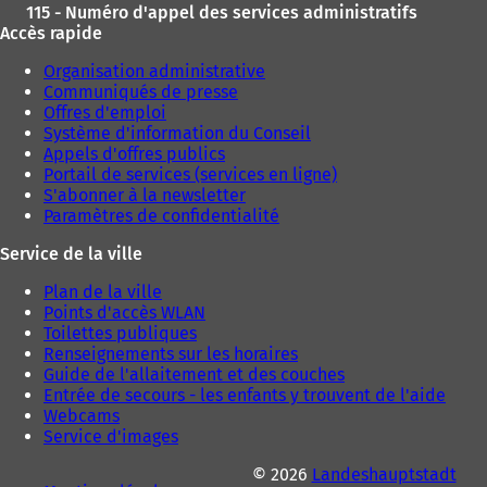
v
v
115 - Numéro d'appel des services administratifs
e
e
Accès rapide
l
l
o
o
Organisation administrative
n
n
Communiqués de presse
g
g
Offres d'emploi
l
l
Système d'information du Conseil
e
e
Appels d'offres publics
t
t
Portail de services (services en ligne)
)
)
S'abonner à la newsletter
Paramètres de confidentialité
Service de la ville
Plan de la ville
Points d'accès WLAN
Toilettes publiques
Renseignements sur les horaires
Guide de l'allaitement et des couches
Entrée de secours - les enfants y trouvent de l'aide
Webcams
Service d'images
© 2026
Landeshauptstadt