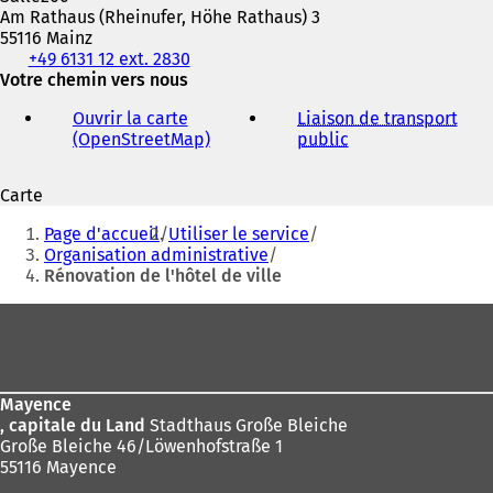
Am Rathaus (Rheinufer, Höhe Rathaus) 3
55116 Mainz
Téléphone,
+49 6131 12 ext. 2830
fax
Votre chemin vers nous
et
Ouvrir la carte
Liaison de transport
adresse
(OpenStreetMap)
(
public
(
électronique
S
S
'
'
Carte
o
o
Vous
u
u
Page d'accueil
Utiliser le service
v
v
êtes
Organisation administrative
r
r
Rénovation de l'hôtel de ville
ici
e
e
d
d
:
Pied
a
a
de
n
n
s
s
page
u
u
Mayence
n
n
, capitale du Land
Stadthaus Große Bleiche
n
n
Große Bleiche 46/Löwenhofstraße 1
o
o
55116 Mayence
u
u