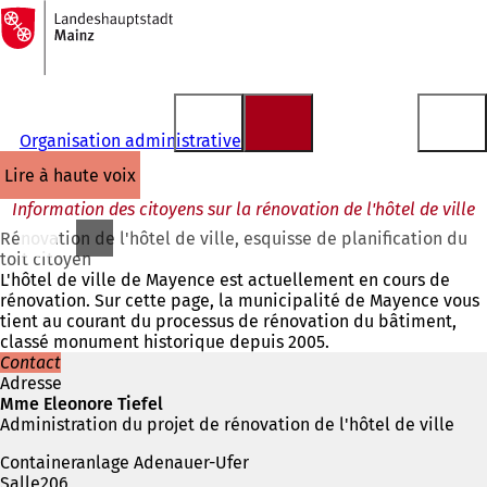
Vers
la
Accéder au contenu
page
d'accueil
Organisation administrative
lire à haute voix
Information des citoyens sur la rénovation de l'hôtel de ville
Rénovation de l'hôtel de ville, esquisse de planification du
toit citoyen
L'hôtel de ville de Mayence est actuellement en cours de
rénovation. Sur cette page, la municipalité de Mayence vous
tient au courant du processus de rénovation du bâtiment,
classé monument historique depuis 2005.
Contact
Adresse
Mme Eleonore Tiefel
Administration du projet de rénovation de l'hôtel de ville
Containeranlage Adenauer-Ufer
Salle206