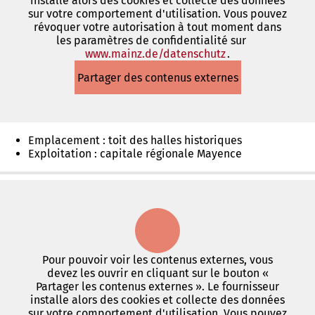
installe alors des cookies et collecte des données
sur votre comportement d'utilisation. Vous pouvez
révoquer votre autorisation à tout moment dans
les paramètres de confidentialité sur
www.mainz.de/datenschutz
(S'ouvre
.
dans
Partager des contenus externes
un
nouvel
onglet)
Emplacement : toit des halles historiques
Exploitation : capitale régionale Mayence
Pour pouvoir voir les contenus externes, vous
devez les ouvrir en cliquant sur le bouton «
Partager les contenus externes ». Le fournisseur
installe alors des cookies et collecte des données
sur votre comportement d'utilisation. Vous pouvez