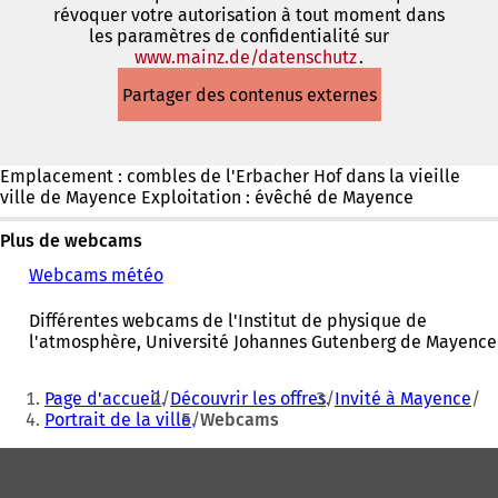
révoquer votre autorisation à tout moment dans
les paramètres de confidentialité sur
www.mainz.de/datenschutz
(S'ouvre
.
dans
Partager des contenus externes
un
nouvel
onglet)
Emplacement : combles de l'Erbacher Hof dans la vieille
ville de Mayence Exploitation : évêché de Mayence
Plus de webcams
Webcams météo
(
S
'
Différentes webcams de l'Institut de physique de
o
l'atmosphère, Université Johannes Gutenberg de Mayence
u
v
Vous
Page d'accueil
Découvrir les offres
Invité à Mayence
r
êtes
Portrait de la ville
Webcams
e
ici
d
Pied
a
:
n
de