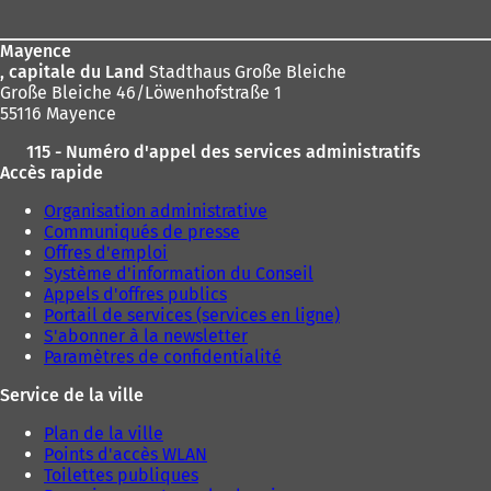
s
page
u
n
Mayence
n
, capitale du Land
Stadthaus Große Bleiche
o
Große Bleiche 46/Löwenhofstraße 1
u
55116 Mayence
v
115 - Numéro d'appel des services administratifs
e
Accès rapide
l
o
Organisation administrative
n
Communiqués de presse
g
Offres d'emploi
l
Système d'information du Conseil
e
Appels d'offres publics
t
Portail de services (services en ligne)
)
S'abonner à la newsletter
Paramètres de confidentialité
Service de la ville
Plan de la ville
Points d'accès WLAN
Toilettes publiques