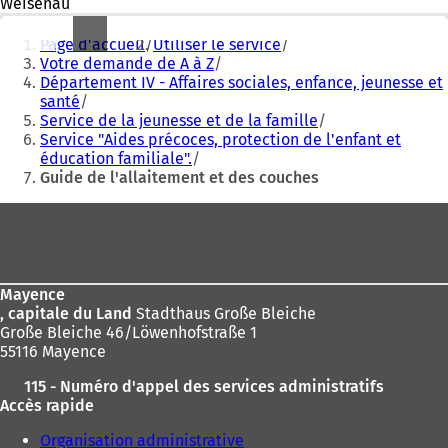
g
Weisenau
l
Vous
e
Page d'accueil
Utiliser le service
êtes
t
Votre demande de A à Z
)
Département IV - Affaires sociales, enfance, jeunesse et
ici
santé
:
Service de la jeunesse et de la famille
Service "Aides précoces, protection de l'enfant et
éducation familiale".
Guide de l'allaitement et des couches
Pied
de
page
Mayence
, capitale du Land
Stadthaus Große Bleiche
Große Bleiche 46/Löwenhofstraße 1
55116 Mayence
115 - Numéro d'appel des services administratifs
Accès rapide
Organisation administrative