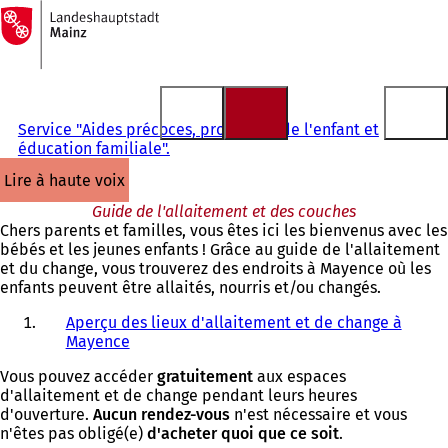
Vers
la
Accéder au contenu
page
d'accueil
Service "Aides précoces, protection de l'enfant et
éducation familiale".
lire à haute voix
Guide de l'allaitement et des couches
Chers parents et familles, vous êtes ici les bienvenus avec les
bébés et les jeunes enfants ! Grâce au guide de l'allaitement
et du change, vous trouverez des endroits à Mayence où les
enfants peuvent être allaités, nourris et/ou changés.
Aperçu des lieux d'allaitement et de change à
Mayence
Vous pouvez accéder
gratuitement
aux espaces
d'allaitement et de change pendant leurs heures
d'ouverture.
Aucun rendez-vous
n'est nécessaire et vous
n'êtes pas obligé(e)
d'acheter quoi que ce soit
.