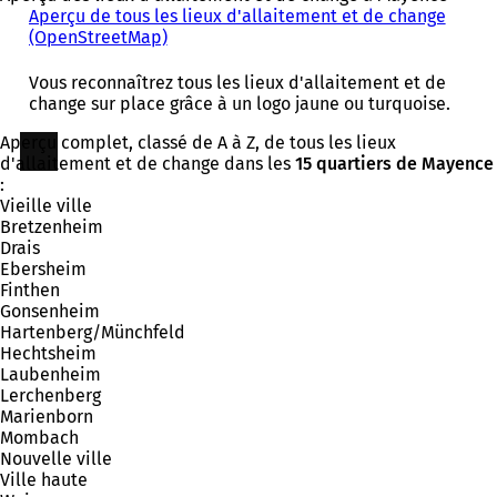
Aperçu de tous les lieux d'allaitement et de change
(OpenStreetMap)
(
S
'
Vous reconnaîtrez tous les lieux d'allaitement et de
o
change sur place grâce à un logo jaune ou turquoise.
u
v
Aperçu complet, classé de A à Z, de tous les lieux
r
d'allaitement et de change dans les
15 quartiers de Mayence
e
:
d
Vieille ville
a
Bretzenheim
n
Drais
s
Ebersheim
u
Finthen
n
Gonsenheim
n
Hartenberg/Münchfeld
o
Hechtsheim
u
Laubenheim
v
Lerchenberg
e
Marienborn
l
Mombach
o
Nouvelle ville
n
Ville haute