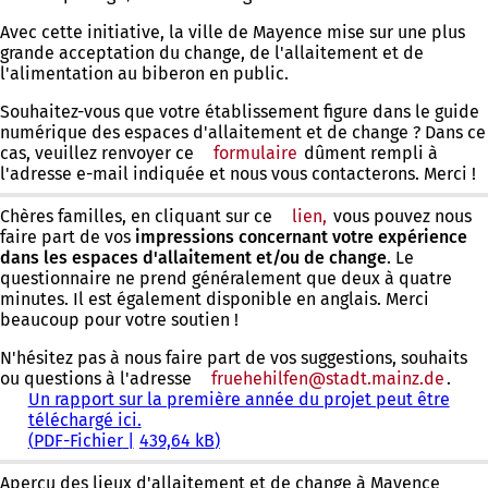
Avec cette initiative, la ville de Mayence mise sur une plus
grande acceptation du change, de l'allaitement et de
l'alimentation au biberon en public.
Souhaitez-vous que votre établissement figure dans le guide
numérique des espaces d'allaitement et de change ? Dans ce
cas, veuillez renvoyer ce
formulaire
(S'ouvre
dûment rempli à
l'adresse e-mail indiquée et nous vous contacterons. Merci !
dans
un
nouvel
Chères familles, en cliquant sur ce
lien,
(S'ouvre
vous pouvez nous
onglet)
faire part
de
vos
impressions concernant votre expérience
dans
dans les espaces d'allaitement et/ou de change
un
. Le
questionnaire ne prend généralement que deux à quatre
nouvel
minutes. Il est également disponible en anglais. Merci
onglet)
beaucoup pour votre soutien !
N'hésitez pas à nous faire part de vos suggestions, souhaits
ou questions à l'adresse
fruehehilfen
stadt.mainz
de
.
Un rapport sur la première année du projet peut être
téléchargé ici.
PDF
-Fichier
439,64 kB
Aperçu des lieux d'allaitement et de change à Mayence