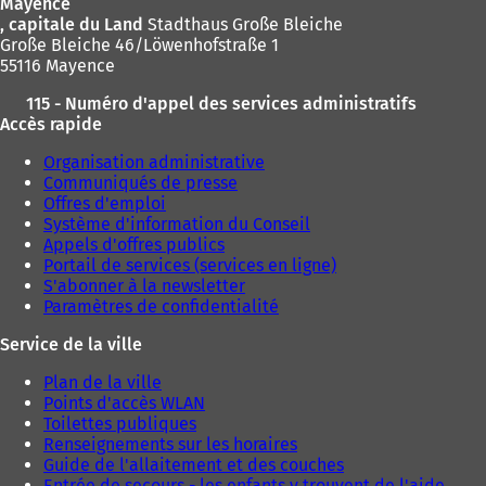
Mayence
, capitale du Land
Stadthaus Große Bleiche
Große Bleiche 46/Löwenhofstraße 1
55116 Mayence
115 - Numéro d'appel des services administratifs
Accès rapide
Organisation administrative
Communiqués de presse
Offres d'emploi
Système d'information du Conseil
Appels d'offres publics
Portail de services (services en ligne)
S'abonner à la newsletter
Paramètres de confidentialité
Service de la ville
Plan de la ville
Points d'accès WLAN
Toilettes publiques
Renseignements sur les horaires
Guide de l'allaitement et des couches
Entrée de secours - les enfants y trouvent de l'aide