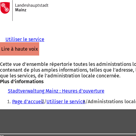
Vers
la
Accéder au contenu
page
d'accueil
Utiliser le service
lire à haute voix
Cette vue d'ensemble répertorie toutes les administrations l
contenant de plus amples informations, telles que l'adresse, 
que les services, de l'administration locale concernée.
Plus d'informations
Stadtverwaltung Mainz : Heures d'ouverture
Vous
Page d'accueil
Utiliser le service
Administrations local
êtes
Pied
ici
de
:
page