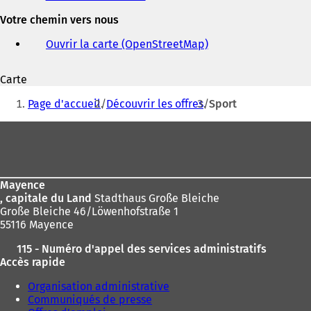
et
Votre chemin vers nous
adresse
électronique
Ouvrir la carte (OpenStreetMap)
(
S
'
Carte
o
Vous
u
Page d'accueil
Découvrir les offres
Sport
v
êtes
r
Pied
ici
e
de
d
:
a
page
n
Mayence
s
, capitale du Land
Stadthaus Große Bleiche
u
Große Bleiche 46/Löwenhofstraße 1
n
55116 Mayence
n
o
115 - Numéro d'appel des services administratifs
u
Accès rapide
v
e
Organisation administrative
l
Communiqués de presse
o