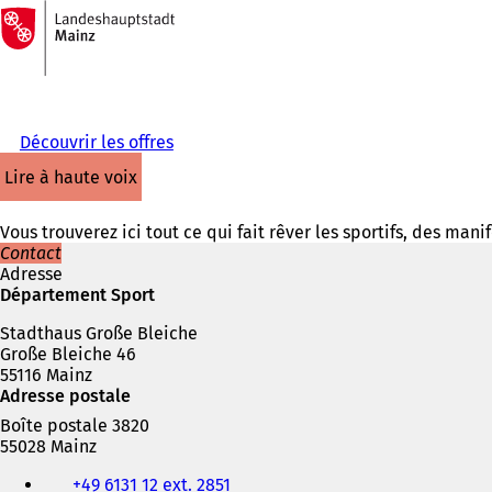
Vers
la
Accéder au contenu
page
d'accueil
Découvrir les offres
lire à haute voix
Vous trouverez ici tout ce qui fait rêver les sportifs, des ma
Contact
Adresse
Département Sport
Stadthaus Große Bleiche
Große Bleiche 46
55116 Mainz
Adresse postale
Boîte postale 3820
55028 Mainz
Téléphone,
+49 6131 12 ext. 2851
fax