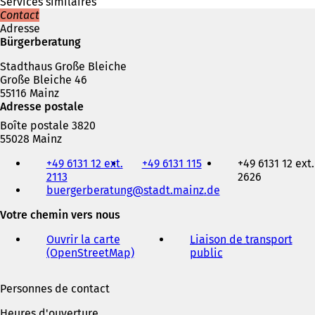
r
Services similaires
e
Contact
d
Adresse
a
Bürgerberatung
n
Stadthaus Große Bleiche
s
Große Bleiche 46
u
55116 Mainz
n
Adresse postale
n
o
Boîte postale 3820
u
55028 Mainz
v
Téléphone,
e
+49 6131 12 ext.
+49 6131 115
+49 6131 12 ext.
fax
l
2113
2626
et
o
buergerberatung
stadt.mainz
de
adresse
n
électronique
Votre chemin vers nous
g
l
Ouvrir la carte
Liaison de transport
e
(OpenStreetMap)
(
public
(
t
S
S
)
'
'
Personnes de contact
o
o
u
u
Heures d'ouverture