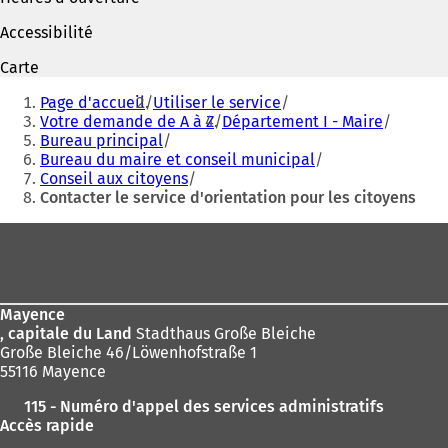
v
v
r
r
Accessibilité
e
e
d
d
Carte
a
a
Vous
n
n
Page d'accueil
Utiliser le service
êtes
s
s
Votre demande de A à Z
Département I - Maire
u
u
Bureau principal
ici
n
n
Bureau du maire et conseil municipal
:
n
n
Conseil aux citoyens
o
o
Contacter le service d'orientation pour les citoyens
u
u
Pied
v
v
e
e
de
l
l
page
o
o
n
n
Mayence
g
g
, capitale du Land
Stadthaus Große Bleiche
l
l
Große Bleiche 46/Löwenhofstraße 1
e
e
55116 Mayence
t
t
)
)
115 - Numéro d'appel des services administratifs
Accès rapide