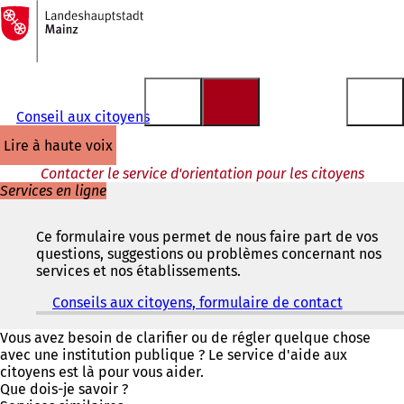
Vers
la
Accéder au contenu
page
d'accueil
Conseil aux citoyens
lire à haute voix
Contacter le service d'orientation pour les citoyens
Services en ligne
Ce formulaire vous permet de nous faire part de vos
questions, suggestions ou problèmes concernant nos
services et nos établissements.
Conseils aux citoyens, formulaire de contact
(
S
'
Vous avez besoin de clarifier ou de régler quelque chose
o
avec une institution publique ? Le service d'aide aux
u
citoyens est là pour vous aider.
v
Que dois-je savoir ?