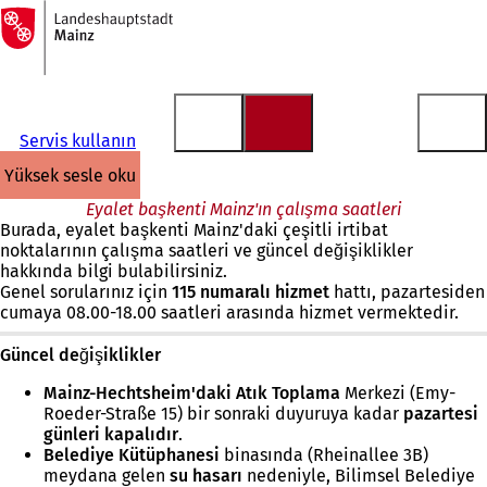
Ana
sayfaya
İçeriğe atla
Servis kullanın
yüksek sesle oku
Eyalet başkenti Mainz'ın çalışma saatleri
Burada, eyalet başkenti Mainz'daki çeşitli irtibat
noktalarının çalışma saatleri ve güncel değişiklikler
hakkında bilgi bulabilirsiniz.
Genel sorularınız için
115 numaralı
hizmet
hattı, pazartesiden
cumaya 08.00-18.00 saatleri arasında hizmet vermektedir.
Güncel değişiklikler
Mainz-Hechtsheim'daki Atık Toplama
Merkezi (Emy-
Roeder-Straße 15) bir sonraki duyuruya kadar
pazartesi
günleri kapalıdır
.
Belediye
Kütüphanesi
binasında (Rheinallee 3B)
meydana gelen
su hasarı
nedeniyle, Bilimsel Belediye