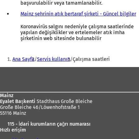
başvurulabilir veya tamamlanabilir.
Mainz şehrinin atık bertaraf şirketi - Güncel bilgiler
(
Y
e
Koronavirüs salgını nedeniyle çalışma saatlerinde
n
yapılan değişiklikler ve ertelemeler atık imha
i
şirketinin web sitesinde bulunabilir
i
Buradasınız:
r
Ana Sayfa
Servis kullanın
Çalışma saatleri
s
e
Ayak
k
bölgesi
e
Mainz
e
Eyalet Başkenti
Stadthaus Große Bleiche
a
Große Bleiche 46/Löwenhofstraße 1
ç
55116 Mainz
ı
l
115 - İdari kurumların çağrı numarası
ı
Hızlı erişim
r
)