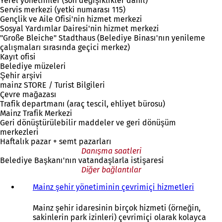
Yerel yönetimler (son değişiklikler dahil)
Servis merkezi (yetki numarası 115)
Gençlik ve Aile Ofisi'nin hizmet merkezi
Sosyal Yardımlar Dairesi'nin hizmet merkezi
"Große Bleiche" Stadthaus (Belediye Binası'nın yenileme
çalışmaları sırasında geçici merkez)
Kayıt ofisi
Belediye müzeleri
Şehir arşivi
mainz STORE / Turist Bilgileri
Çevre mağazası
Trafik departmanı (araç tescil, ehliyet bürosu)
Mainz Trafik Merkezi
Geri dönüştürülebilir maddeler ve geri dönüşüm
merkezleri
Haftalık pazar + semt pazarları
Danışma saatleri
Belediye Başkanı'nın vatandaşlarla istişaresi
Diğer bağlantılar
Mainz şehir yönetiminin çevrimiçi hizmetleri
Mainz şehir idaresinin birçok hizmeti (örneğin,
sakinlerin park izinleri) çevrimiçi olarak kolayca