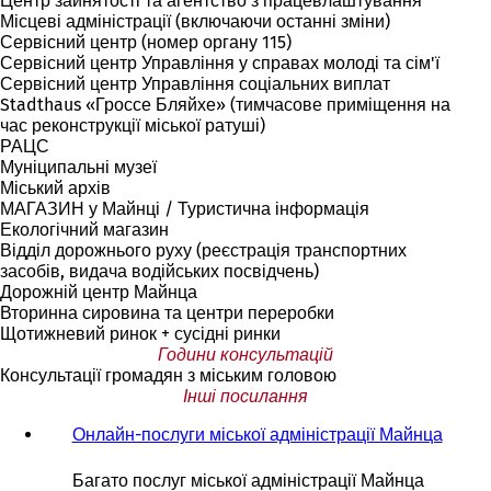
Центр зайнятості та агентство з працевлаштування
Місцеві адміністрації (включаючи останні зміни)
Сервісний центр (номер органу 115)
Сервісний центр Управління у справах молоді та сім'ї
Сервісний центр Управління соціальних виплат
Stadthaus «Гроссе Бляйхе» (тимчасове приміщення на
час реконструкції міської ратуші)
РАЦС
Муніципальні музеї
Міський архів
МАГАЗИН у Майнці / Туристична інформація
Екологічний магазин
Відділ дорожнього руху (реєстрація транспортних
засобів, видача водійських посвідчень)
Дорожній центр Майнца
Вторинна сировина та центри переробки
Щотижневий ринок + сусідні ринки
Години консультацій
Консультації громадян з міським головою
Інші посилання
Онлайн-послуги міської адміністрації Майнца
Багато послуг міської адміністрації Майнца