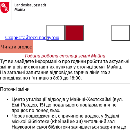
На
головну
Перейти до змісту
сторінку
Скористайтеся послугою
читати вголос
Години роботи столиці землі Майнц
Тут ви знайдете інформацію про години роботи та актуальні
зміни в різних контактних пунктах у столиці землі Майнц.
На загальні запитання відповідає
гаряча
лінія 115
з
понеділка по п'ятницю з 8:00 до 18:00.
Поточні зміни
Центр
утилізації відходів у Майнці-Хехтсхаймі
(вул.
Емі-Рьодер, 15) до
подальшого повідомлення
не
працює
по понеділках
.
Через
пошкодження
,
спричинене водою,
у будівлі
міської
бібліотеки
(Rheinallee 3B)
читальний
зал
Наукової міської бібліотеки залишається
закритим
до