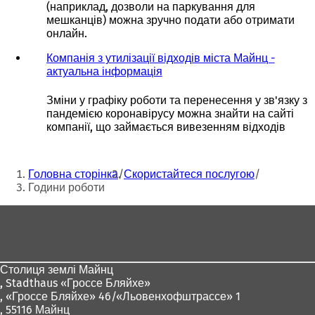
(наприклад, дозволи на паркування для
мешканців) можна зручно подати або отримати
онлайн.
Компанія з утилізації відходів міста Майнц -
актуальна інформація
(
В
і
Зміни у графіку роботи та перенесення у зв'язку з
д
пандемією коронавірусу можна знайти на сайті
к
компанії, що займається вивезенням відходів
р
и
Ти
в
Головна сторінка
Скористайтеся послугою
а
тут:
Години роботи
є
т
Зона
ь
с
для
я
ніг
в
Столиця землі Майнц
н
,
Stadthaus «Гроссе Бляйхе»
о
, «Гроссе Бляйхе» 46/«Льовенхофштрассе» 1
в
, 55116 Майнц
і