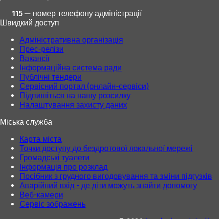
й
115 — номер телефону адміністрації
в
Швидкий доступ
к
л
Адміністративна організація
а
Прес-релізи
д
Вакансії
ц
Інформаційна система ради
і
Публічні тендери
)
Сервісний портал (онлайн-сервіси)
Підпишіться на нашу розсилку
Налаштування захисту даних
Міська служба
Карта міста
Точки доступу до бездротової локальної мережі
Громадські туалети
Інформація про розклад
Посібник з грудного вигодовування та зміни підгузків
Аварійний вхід - де діти можуть знайти допомогу
Веб-камери
Сервіс зображень