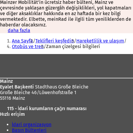
Mainzer Mobilität’in ücretsiz haber bülteni, Mainz ve
çevresinde yaklaşan güzergâh değişiklikleri, yol kapatmaları
ve diğer aksaklıklar hakkında en az haftada bir kez bilgi
vermektedir. Elbette, meinRad ile ilgili tüm yeniliklerden de
haberdar olacaksınız.
daha fazla
(
Buradasınız:
Y
Ana Sayfa
Teklifleri keşfedin
Hareketlilik ve ulaşım
e
Otobüs ve tren
Zaman çizelgesi bilgileri
n
i
Ayak
b
i
bölgesi
r
s
e
Mainz
k
Eyalet Başkenti
Stadthaus Große Bleiche
m
Große Bleiche 46/Löwenhofstraße 1
e
55116 Mainz
d
115 - İdari kurumların çağrı numarası
e
Hızlı erişim
a
ç
İdari organizasyon
ı
Basın Bültenleri
l