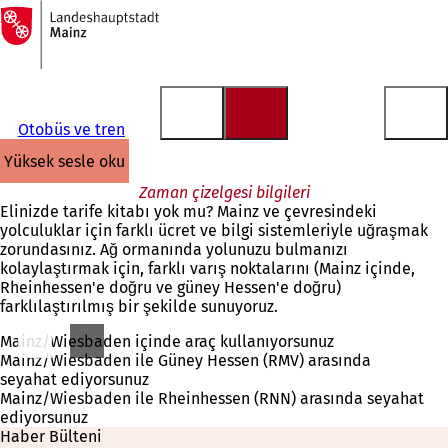
Ana
sayfaya
İçeriğe atla
Otobüs ve tren
yüksek sesle oku
Zaman çizelgesi bilgileri
Elinizde tarife kitabı yok mu? Mainz ve çevresindeki
yolculuklar için farklı ücret ve bilgi sistemleriyle uğraşmak
zorundasınız. Ağ ormanında yolunuzu bulmanızı
kolaylaştırmak için, farklı varış noktalarını (Mainz içinde,
Rheinhessen'e doğru ve güney Hessen'e doğru)
farklılaştırılmış bir şekilde sunuyoruz.
Mainz/Wiesbaden içinde araç kullanıyorsunuz
Mainz/Wiesbaden ile Güney Hessen (RMV) arasında
seyahat ediyorsunuz
Mainz/Wiesbaden ile Rheinhessen (RNN) arasında seyahat
ediyorsunuz
Haber Bülteni