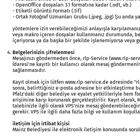
- OpenOffice dosyaları 3.1 formatına kadar (.odt, vb.)
- Etiketli Görüntü Formatı (.tif)
- Ortak Fotoğraf Uzmanları Grubu (.jpeg, .jpg) Şu anda y
yöntemlere izin verebileceğimizi anlayışla karşılamanı
veya makro içeren dosyalar kullanmanız durumunda, belg
içeriyorsa ya da başka bir şekilde işlenemiyorsa veya g
Belgelerinizin şifrelenmesi
Mesajınızı göndermeden önce, rlp-Service (www.rlp-servic
İdaresi'ne kayıtlı bir kullanıcı olarak mesaj göndermenin
sağlanmasıdır.
Kayıt olmak için lütfen www.rlp-service.de adresinde "rl
sonra, belirttiğiniz e-posta adresine bir etkinleştirme
Pfalz'daki diğer belediye ve eyalet yetkilileriyle hem f
erişimine karşı korunarak gerçekleştirilir. Kayıt olarak,
talebinizle ilgili olarak VPS'nize mesaj gönderebileceği
gerekir. VPS ile ilgili daha fazla bilgi ve kullanım koşull
iletişim için irtibat kişisi
Mainz Belediyesi ile elektronik iletişim konusunda sorul