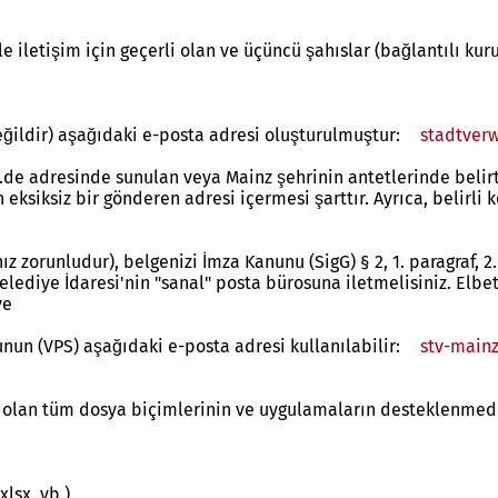
le iletişim için geçerli olan ve üçüncü şahıslar (bağlantılı ku
eğildir) aşağıdaki e-posta adresi oluşturulmuştur:
stadtver
de adresinde sunulan veya Mainz şehrinin antetlerinde belirti
eksiksiz bir gönderen adresi içermesi şarttır. Ayrıca, belirli 
ız zorunludur), belgenizi İmza Kanunu (SigG) § 2, 1. paragraf, 2
ediye İdaresi'nin "sanal" posta bürosuna iletmelisiniz. Elbet
ve
unun (VPS) aşağıdaki e-posta adresi kullanılabilir:
stv-main
 olan tüm dosya biçimlerinin ve uygulamaların desteklenmedi
xlsx, vb.)