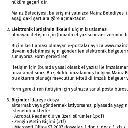
hüküm geçerlidir.
Mainz Belediyesi, bu erişimi yalnızca Mainz Belediyesi i
aşağıdaki şartlara göre açmaktadır.
Elektronik iletişimin ilkeleri
Biçim kısıtlaması
olmayan iletişim için (burada el yazısı imzası zorunlu d
Biçim kısıtlaması olmayan e-postalar ayrıca www.mainz.
devam edebilmesi için, gönderilen elektronik belgelerin 
sunuyoruz. Form gerektiren
iletişim için (burada yasal olarak el yazısı ile imzalaman
imzalamalısınız. Bu şekilde imzalanmış belgeyi Mainz Bel
bu aktarım olanağı mevcuttur. Nitelikli imzalı belgeler 
form gerektiren iletişim için yalnızca sanal posta büros
Biçimler
İdareye dosya
aktarmak veya göndermek istiyorsanız, piyasada yaygın
işlenebilmektedir:
- Acrobat Reader 6.0 ve üzeri sürümler (.pdf)
- Zengin Metin Biçimi (.rtf)
- Microsoft Office 97-2007 dosyaları (.doc / .docx / .xls / .