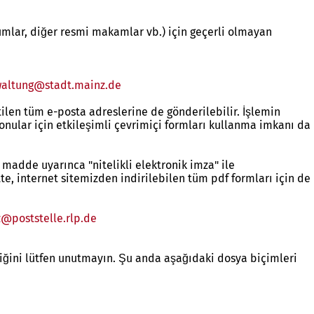
rumlar, diğer resmi makamlar vb.) için geçerli olmayan
waltung
stadt.mainz
de
len tüm e-posta adreslerine de gönderilebilir. İşlemin
konular için etkileşimli çevrimiçi formları kullanma imkanı da
. madde uyarınca "nitelikli elektronik imza" ile
te, internet sitemizden indirilebilen tüm pdf formları için de
z
poststelle.rlp
de
ğini lütfen unutmayın. Şu anda aşağıdaki dosya biçimleri