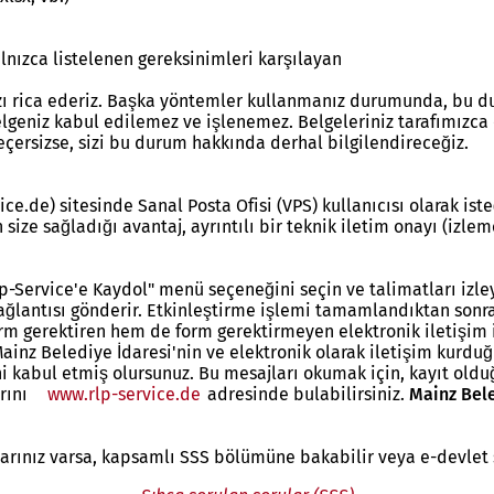
alnızca listelenen gereksinimleri karşılayan
zı rica ederiz. Başka yöntemler kullanmanız durumunda, bu du
eniz kabul edilemez ve işlenemez. Belgeleriniz tarafımızca 
eçersizse, sizi bu durum hakkında derhal bilgilendireceğiz.
e.de) sitesinde Sanal Posta Ofisi (VPS) kullanıcısı olarak iste
 size sağladığı avantaj, ayrıntılı bir teknik iletim onayı (izle
p-Service'e Kaydol" menü seçeneğini seçin ve talimatları izleyi
 bağlantısı gönderir. Etkinleştirme işlemi tamamlandıktan sonr
orm gerektiren hem de form gerektirmeyen elektronik iletişim iç
 Mainz Belediye İdaresi'nin ve elektronik olarak iletişim kurdu
ni kabul etmiş olursunuz. Bu mesajları okumak için, kayıt olduğ
arını
www.rlp-service.de
adresinde bulabilirsiniz.
Mainz Bele
arınız varsa, kapsamlı SSS bölümüne bakabilir veya e-devlet s