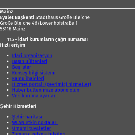
Mainz
Eyalet Başkenti
Stadthaus Große Bleiche
Große Bleiche 46/Löwenhofstraße 1
55116 Mainz
115 - İdari kurumların çağrı numarası
Hızlı erişim
İdari organizasyon
Basın Bültenleri
Boş İşler
Konsey bilgi sistemi
Kamu ihaleleri
Hizmet portalı (çevrimiçi hizmetler)
Haber bültenimize abone olun
Veri koruma ayarları
Şehir Hizmetleri
Şehir haritası
WLAN etkin noktaları
Umumi tuvaletler
Zaman çizelgesi bilgileri