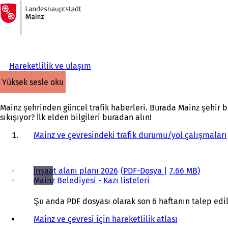
Ana
sayfaya
İçeriğe atla
Hareketlilik ve ulaşım
yüksek sesle oku
Mainz şehrinden güncel trafik haberleri. Burada Mainz şehir böl
sıkışıyor? İlk elden bilgileri buradan alın!
Mainz ve çevresindeki trafik durumu/yol çalışmaları
İnşaat alanı planı 2026
PDF
-Dosya
7,66 MB
Mainz Belediyesi - Kazı listeleri
Şu anda PDF dosyası olarak son 6 haftanın talep edilen
Mainz ve çevresi için hareketlilik atlası
(