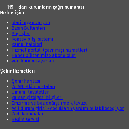
)
115 - İdari kurumların çağrı numarası
Hızlı erişim
İdari organizasyon
Basın Bültenleri
Boş İşler
Konsey bilgi sistemi
Kamu ihaleleri
Hizmet portalı (çevrimiçi hizmetler)
Haber bültenimize abone olun
Veri koruma ayarları
Şehir Hizmetleri
Şehir haritası
WLAN etkin noktaları
Umumi tuvaletler
Zaman çizelgesi bilgileri
Emzirme ve bez değiştirme kılavuzu
Acil durum girişi - çocukların yardım bulabileceği yer
Web Kameraları
Resim servisi