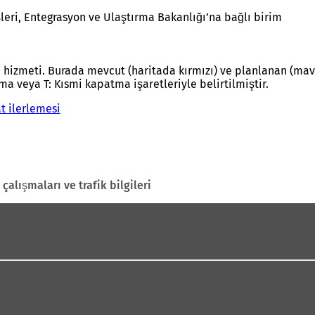
şleri, Entegrasyon ve Ulaştırma Bakanlığı’na bağlı birim
 hizmeti. Burada mevcut (haritada kırmızı) ve planlanan (mavi) 
 veya T: Kısmi kapatma işaretleriyle belirtilmiştir.
t ilerlemesi
(
Y
e
n
i
b
 çalışmaları ve trafik bilgileri
i
r
s
e
k
m
e
d
e
a