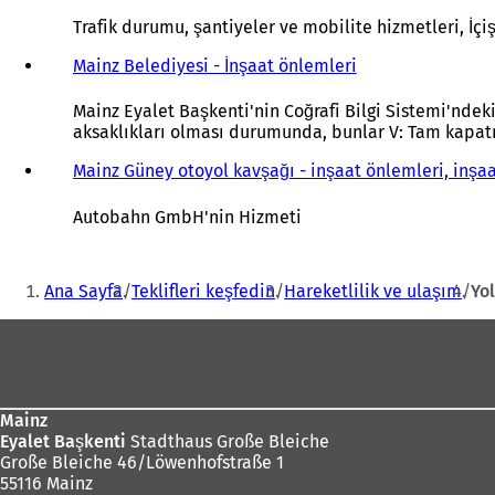
Y
e
Trafik durumu, şantiyeler ve mobilite hizmetleri, İçi
n
i
Mainz Belediyesi - İnşaat önlemleri
(
b
Y
i
e
Mainz Eyalet Başkenti'nin Coğrafi Bilgi Sistemi'ndeki
r
n
aksaklıkları olması durumunda, bunlar V: Tam kapatma
s
i
e
b
Mainz Güney otoyol kavşağı - inşaat önlemleri, inşaa
k
i
m
r
Autobahn GmbH'nin Hizmeti
e
s
d
e
Buradasınız:
e
k
Ana Sayfa
Teklifleri keşfedin
Hareketlilik ve ulaşım
Yol
a
m
ç
e
Ayak
ı
d
l
e
bölgesi
ı
a
r
ç
Mainz
)
ı
Eyalet Başkenti
Stadthaus Große Bleiche
l
Große Bleiche 46/Löwenhofstraße 1
ı
55116 Mainz
r