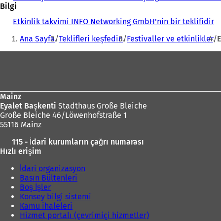
Bilgi
Etkinlik takvimi INFO Networking GmbH'nin bir teklifidir
Buradasınız:
Ana Sayfa
Teklifleri keşfedin
Festivaller ve etkinlikler
E
Ayak
bölgesi
Mainz
Eyalet Başkenti
Stadthaus Große Bleiche
Große Bleiche 46/Löwenhofstraße 1
55116 Mainz
115 - İdari kurumların çağrı numarası
Hızlı erişim
İdari organizasyon
Basın Bültenleri
Boş İşler
Konsey bilgi sistemi
Kamu ihaleleri
Hizmet portalı (çevrimiçi hizmetler)