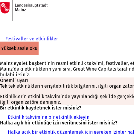
Ana
sayfaya
İçeriğe atla
Festivaller ve etkinlikler
yüksek sesle oku
Mainz eyalet başkentinin resmi etkinlik takvimi, festivaller, et
Mainz’daki etkinliklerin yanı sıra, Great Wine Capitals taraf
bulabilirsiniz.
Önemli uyarı
Tek tek etkinliklerin erişilebilirlik bilgilerini, ilgili organiza
Etkinliklerin etkinlik takviminde yayınlandığı şekilde gerçek
ilgili organizatöre danışınız.
Bir etkinlik kaydetmek ister misiniz?
Etkinlik takvimine bir etkinlik ekleyin
Halka açık bir etkinliğe izin verilmesini ister misiniz?
Halka açık bir etkinlik düzenlemek için gereken izinler ha