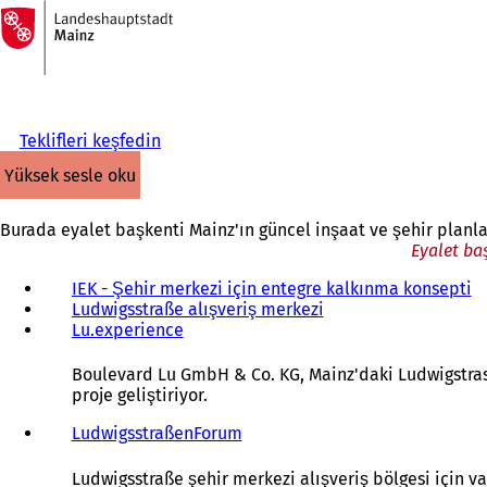
Ana
sayfaya
İçeriğe atla
Teklifleri keşfedin
yüksek sesle oku
Burada eyalet başkenti Mainz'ın güncel inşaat ve şehir planla
Eyalet ba
IEK - Şehir merkezi için entegre kalkınma konsepti
Ludwigsstraße alışveriş merkezi
(
Lu.experience
(
Y
Y
e
e
n
Boulevard Lu GmbH & Co. KG, Mainz'daki Ludwigstrass
n
i
proje geliştiriyor.
i
b
b
i
LudwigsstraßenForum
i
r
r
s
Ludwigsstraße şehir merkezi alışveriş bölgesi için 