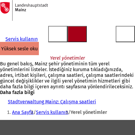
Ana
sayfaya
İçeriğe atla
Servis kullanın
yüksek sesle oku
Yerel yönetimler
Bu genel bakış, Mainz şehir yönetiminin tüm yerel
yönetimlerini listeler. İstediğiniz kuruma tıkladığınızda,
adres, irtibat kişileri, çalışma saatleri, çalışma saatlerindeki
güncel değişiklikler ve ilgili yerel yönetimin hizmetleri gibi
daha fazla bilgi içeren ayrıntı sayfasına yönlendirileceksiniz.
Daha fazla bilgi
Stadtverwaltung Mainz: Çalışma saatleri
Buradasınız:
Ana Sayfa
Servis kullanın
Yerel yönetimler
Ayak
bölgesi