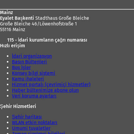
Mainz
Eyalet Başkenti
Stadthaus Große Bleiche
Große Bleiche 46/Löwenhofstraße 1
55116 Mainz
115 - İdari kurumların çağrı numarası
Hızlı erişim
İdari organizasyon
Basın Bültenleri
Boş İşler
Konsey bilgi sistemi
Kamu ihaleleri
Hizmet portalı (çevrimiçi hizmetler)
Haber bültenimize abone olun
Veri koruma ayarları
Şehir Hizmetleri
Şehir haritası
WLAN etkin noktaları
Umumi tuvaletler
Zaman çizelgesi bilgileri