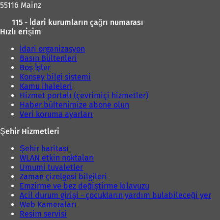
55116 Mainz
115 - İdari kurumların çağrı numarası
Hızlı erişim
İdari organizasyon
Basın Bültenleri
Boş İşler
Konsey bilgi sistemi
Kamu ihaleleri
Hizmet portalı (çevrimiçi hizmetler)
Haber bültenimize abone olun
Veri koruma ayarları
Şehir Hizmetleri
Şehir haritası
WLAN etkin noktaları
Umumi tuvaletler
Zaman çizelgesi bilgileri
Emzirme ve bez değiştirme kılavuzu
Acil durum girişi - çocukların yardım bulabileceği yer
Web Kameraları
Resim servisi