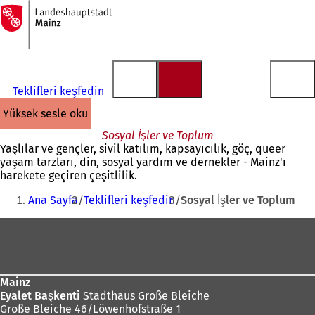
Ana
sayfaya
İçeriğe atla
Teklifleri keşfedin
yüksek sesle oku
Sosyal İşler ve Toplum
Yaşlılar ve gençler, sivil katılım, kapsayıcılık, göç, queer
yaşam tarzları, din, sosyal yardım ve dernekler - Mainz'ı
harekete geçiren çeşitlilik.
Buradasınız:
Ana Sayfa
Teklifleri keşfedin
Sosyal İşler ve Toplum
Ayak
bölgesi
Mainz
Eyalet Başkenti
Stadthaus Große Bleiche
Große Bleiche 46/Löwenhofstraße 1