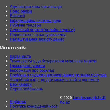
в
Адміністративна організація
і
Прес-релізи
й
Вакансії
в
Інформаційна система ради
к
Публічні тендери
л
Сервісний портал (онлайн-сервіси)
а
Підпишіться на нашу розсилку
д
Налаштування захисту даних
ц
і
Міська служба
)
Карта міста
Точки доступу до бездротової локальної мережі
Громадські туалети
Інформація про розклад
Посібник з грудного вигодовування та зміни підгузків
Аварійний вхід - де діти можуть знайти допомогу
Веб-камери
Сервіс зображень
© 2026
Landeshauptstadt
Відбиток
Mainz
Політика конфіденційності