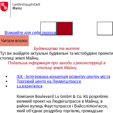
На
головну
Перейти до змісту
сторінку
Відкрийте для себе пропозиції
читати вголос
Будівництво та життя
Тут ви знайдете актуальні будівельні та містобудівні проекти
столиці землі Майнц
Подальша інформація про заходи з реконструкції в
столиці землі Майнц
IEK - Інтегрована концепція розвитку центру міста
Торговий центр на Людвігштрассе
(
Lu.experience
(
В
В
і
і
д
Компанія Boulevard Lu GmbH & Co. KG розробляє
д
к
великий проект на Людвігштрассе в Майнці, в
к
р
районі вулиць Фаустштрассе і Вайсслілієнґассе,
р
и
який об'єднає роздрібну торгівлю, громадське