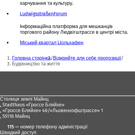
и
в
харчування та культуру.
в
а
а
є
LudwigsstraßenForum
є
т
т
ь
Інформаційна платформа для мешканців
ь
с
торгового району Людвігштрассе в центрі міста.
с
я
я
в
Міський квартал Цольхафен
(
в
н
В
Ти
н
о
і
Головна сторінка
Відкрийте для себе пропозиції
о
в
д
тут:
Будівництво та життя
в
і
к
і
й
р
Зона
й
в
и
в
к
для
в
к
л
а
ніг
л
а
є
Столиця землі Майнц
а
д
т
,
Stadthaus «Гроссе Бляйхе»
д
ц
ь
, «Гроссе Бляйхе» 46/«Льовенхофштрассе» 1
ц
і
с
, 55116 Майнц
і
)
я
)
в
115 — номер телефону адміністрації
н
Швидкий доступ
о