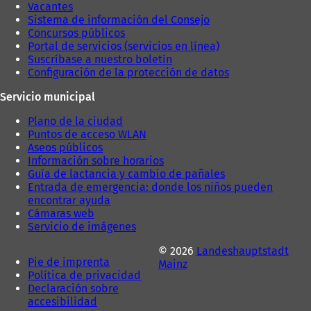
Vacantes
t
Sistema de información del Consejo
a
Concursos públicos
ñ
Portal de servicios (servicios en línea)
a
Suscríbase a nuestro boletín
)
Configuración de la protección de datos
Servicio municipal
Plano de la ciudad
Puntos de acceso WLAN
Aseos públicos
Información sobre horarios
Guía de lactancia y cambio de pañales
Entrada de emergencia: donde los niños pueden
encontrar ayuda
Cámaras web
Servicio de imágenes
© 2026
Landeshauptstadt
Pie de imprenta
Mainz
Política de privacidad
Declaración sobre
accesibilidad