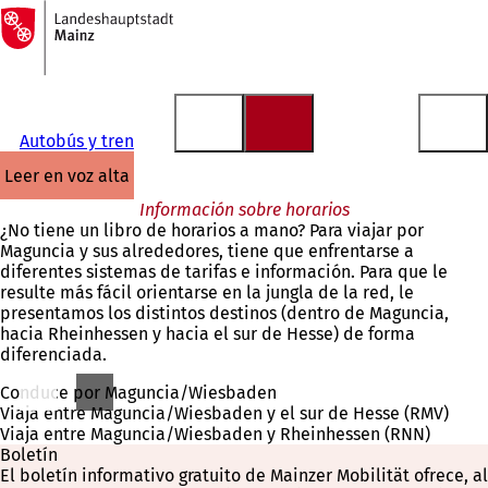
A
la
Saltar al contenido
página
de
inicio
Autobús y tren
leer en voz alta
Información sobre horarios
¿No tiene un libro de horarios a mano? Para viajar por
Maguncia y sus alrededores, tiene que enfrentarse a
diferentes sistemas de tarifas e información. Para que le
resulte más fácil orientarse en la jungla de la red, le
presentamos los distintos destinos (dentro de Maguncia,
hacia Rheinhessen y hacia el sur de Hesse) de forma
diferenciada.
Conduce por Maguncia/Wiesbaden
Viaja entre Maguncia/Wiesbaden y el sur de Hesse (RMV)
Viaja entre Maguncia/Wiesbaden y Rheinhessen (RNN)
Boletín
El boletín informativo gratuito de Mainzer Mobilität ofrece, al