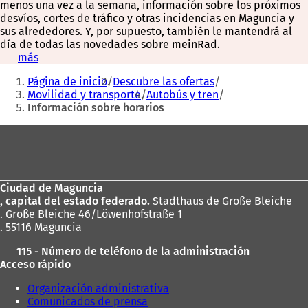
menos una vez a la semana, información sobre los próximos
desvíos, cortes de tráfico y otras incidencias en Maguncia y
sus alrededores. Y, por supuesto, también le mantendrá al
día de todas las novedades sobre meinRad.
más
(
Estás
S
Página de inicio
Descubre las ofertas
e
aquí:
Movilidad y transporte
Autobús y tren
a
Información sobre horarios
b
r
Zona
e
e
de
n
los
u
n
Ciudad de Maguncia
pies
a
, capital del estado federado.
Stadthaus de Große Bleiche
n
. Große Bleiche 46/Löwenhofstraße 1
u
. 55116 Maguncia
e
115 - Número de teléfono de la administración
v
Acceso rápido
a
p
Organización administrativa
e
Comunicados de prensa
s