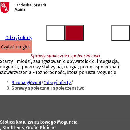
Do
strony
Przejdź do treści
głównej
Odkryj oferty
czytać na głos
Sprawy społeczne i społeczeństwo
Starzy i młodzi, zaangażowanie obywatelskie, integracja,
migracja, queerowy styl życia, religia, pomoc społeczna i
stowarzyszenia - różnorodność, która porusza Moguncję.
Jesteś
Strona główna
Odkryj oferty
tutaj:
Sprawy społeczne i społeczeństwo
Obszar
stóp
Stolica kraju związkowego Moguncja
,
Stadthaus, Große Bleiche