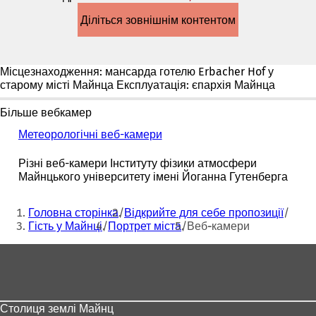
в
Діліться зовнішнім контентом
новій
вкладці)
Місцезнаходження: мансарда готелю Erbacher Hof у
старому місті Майнца Експлуатація: єпархія Майнца
Більше вебкамер
Метеорологічні веб-камери
(
В
і
Різні веб-камери Інституту фізики атмосфери
д
Майнцького університету імені Йоганна Гутенберга
к
р
Ти
Головна сторінка
Відкрийте для себе пропозиції
и
тут:
Гість у Майнці
Портрет міста
Веб-камери
в
а
Зона
є
т
для
ь
ніг
с
я
Столиця землі Майнц