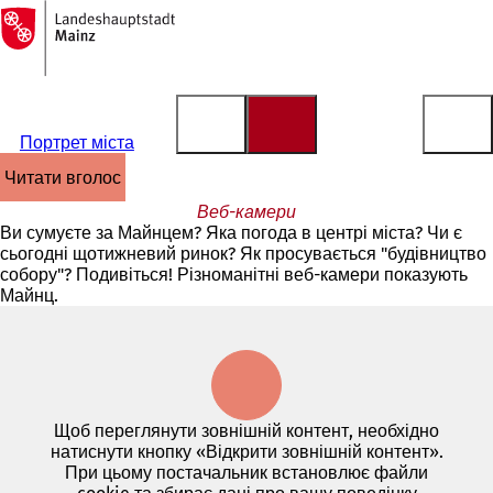
На
головну
Перейти до змісту
сторінку
Портрет міста
читати вголос
Веб-камери
Ви сумуєте за Майнцем? Яка погода в центрі міста? Чи є
сьогодні щотижневий ринок? Як просувається "будівництво
собору"? Подивіться! Різноманітні веб-камери показують
Майнц.
Щоб переглянути зовнішній контент, необхідно
натиснути кнопку «Відкрити зовнішній контент».
При цьому постачальник встановлює файли