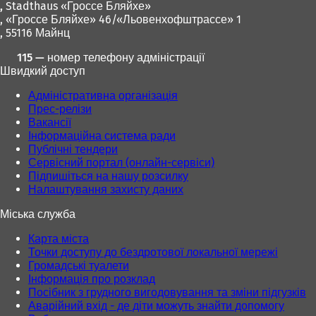
в
,
Stadthaus «Гроссе Бляйхе»
н
, «Гроссе Бляйхе» 46/«Льовенхофштрассе» 1
о
, 55116 Майнц
в
115 — номер телефону адміністрації
і
Швидкий доступ
й
в
Адміністративна організація
к
Прес-релізи
л
Вакансії
а
Інформаційна система ради
д
Публічні тендери
ц
Сервісний портал (онлайн-сервіси)
і
Підпишіться на нашу розсилку
)
Налаштування захисту даних
Міська служба
Карта міста
Точки доступу до бездротової локальної мережі
Громадські туалети
Інформація про розклад
Посібник з грудного вигодовування та зміни підгузків
Аварійний вхід - де діти можуть знайти допомогу