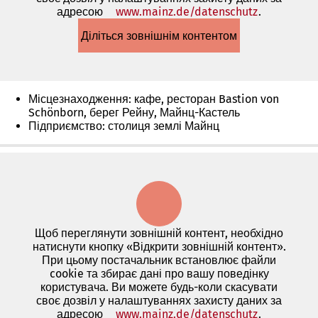
адресою
www.mainz.de/datenschutz
(Відкриває
.
в
Діліться зовнішнім контентом
новій
вкладці)
Місцезнаходження: кафе, ресторан Bastion von
Schönborn, берег Рейну, Майнц-Кастель
Підприємство: столиця землі Майнц
Щоб переглянути зовнішній контент, необхідно
натиснути кнопку «Відкрити зовнішній контент».
При цьому постачальник встановлює файли
cookie та збирає дані про вашу поведінку
користувача. Ви можете будь-коли скасувати
своє дозвіл у налаштуваннях захисту даних за
адресою
www.mainz.de/datenschutz
(Відкриває
.