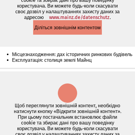
cookie та збирає дані про вашу поведінку
користувача. Ви можете будь-коли скасувати
своє дозвіл у налаштуваннях захисту даних за
адресою
www.mainz.de/datenschutz
(Відкриває
.
в
Діліться зовнішнім контентом
новій
вкладці)
Місцезнаходження: дах історичних ринкових будівель
Експлуатація: столиця землі Майнц
Щоб переглянути зовнішній контент, необхідно
натиснути кнопку «Відкрити зовнішній контент».
При цьому постачальник встановлює файли
cookie та збирає дані про вашу поведінку
користувача. Ви можете будь-коли скасувати
своє дозвіл у налаштуваннях захисту даних за