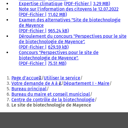
Expertise climatique
PDF
-Fichier
3,29 MB
Note sur l'information des citoyens le 12.07.2022
PDF
-Fichier
11,62 MB
Examen des alternatives "Site de biotechnologie
de Mayence
PDF
-Fichier
965,24 kB
Déroulement du concours "Perspectives pour le site
de biotechnologie de Mayence".
PDF
-Fichier
629,59 kB
Concours "Perspectives pour le site de
biotechnologie de Mayence".
PDF
-Fichier
75,51 MB
Vous
Page d'accueil
Utiliser le service
êtes
Votre demande de A à Z
Département I - Maire
Bureau principal
ici
Bureau du maire et conseil municipal
:
Centre de contrôle de la biotechnologie
Le site de biotechnologie de Mayence
Pied
de