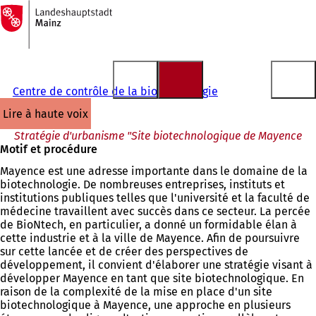
Vers
la
Accéder au contenu
page
d'accueil
Centre de contrôle de la biotechnologie
lire à haute voix
Stratégie d'urbanisme "Site biotechnologique de Mayence
Motif et procédure
Mayence est une adresse importante dans le domaine de la
biotechnologie. De nombreuses entreprises, instituts et
institutions publiques telles que l'université et la faculté de
médecine travaillent avec succès dans ce secteur. La percée
de BioNtech, en particulier, a donné un formidable élan à
cette industrie et à la ville de Mayence. Afin de poursuivre
sur cette lancée et de créer des perspectives de
développement, il convient d'élaborer une stratégie visant à
développer Mayence en tant que site biotechnologique. En
raison de la complexité de la mise en place d'un site
biotechnologique à Mayence, une approche en plusieurs