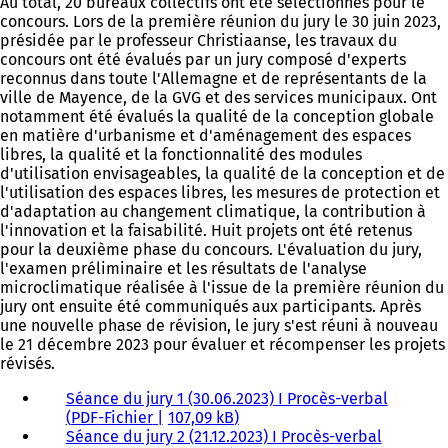
Au total, 20 bureaux collectifs ont été sélectionnés pour le
concours. Lors de la première réunion du jury le 30 juin 2023,
présidée par le professeur Christiaanse, les travaux du
concours ont été évalués par un jury composé d'experts
reconnus dans toute l'Allemagne et de représentants de la
ville de Mayence, de la GVG et des services municipaux. Ont
notamment été évalués la qualité de la conception globale
en matière d'urbanisme et d'aménagement des espaces
libres, la qualité et la fonctionnalité des modules
d'utilisation envisageables, la qualité de la conception et de
l'utilisation des espaces libres, les mesures de protection et
d'adaptation au changement climatique, la contribution à
l'innovation et la faisabilité. Huit projets ont été retenus
pour la deuxième phase du concours. L'évaluation du jury,
l'examen préliminaire et les résultats de l'analyse
microclimatique réalisée à l'issue de la première réunion du
jury ont ensuite été communiqués aux participants. Après
une nouvelle phase de révision, le jury s'est réuni à nouveau
le 21 décembre 2023 pour évaluer et récompenser les projets
révisés.
Séance du jury 1 (30.06.2023) I Procès-verbal
PDF
-Fichier
107,09 kB
Séance du jury 2 (21.12.2023) I Procès-verbal