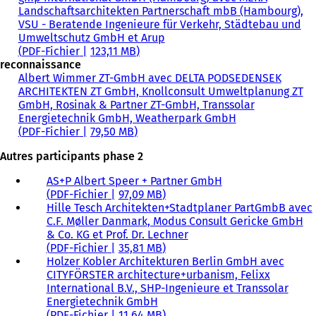
Landschaftsarchitekten Partnerschaft mbB (Hambourg),
VSU - Beratende Ingenieure für Verkehr, Städtebau und
Umweltschutz GmbH et Arup
PDF
-Fichier
123,11 MB
reconnaissance
Albert Wimmer ZT-GmbH avec DELTA PODSEDENSEK
ARCHITEKTEN ZT GmbH, Knollconsult Umweltplanung ZT
GmbH, Rosinak & Partner ZT-GmbH, Transsolar
Energietechnik GmbH, Weatherpark GmbH
PDF
-Fichier
79,50 MB
Autres participants phase 2
AS+P Albert Speer + Partner GmbH
PDF
-Fichier
97,09 MB
Hille Tesch Architekten+Stadtplaner PartGmbB avec
C.F. Møller Danmark, Modus Consult Gericke GmbH
& Co. KG et Prof. Dr. Lechner
PDF
-Fichier
35,81 MB
Holzer Kobler Architekturen Berlin GmbH avec
CITYFÖRSTER architecture+urbanism, Felixx
International B.V., SHP-Ingenieure et Transsolar
Energietechnik GmbH
PDF
-Fichier
11,64 MB