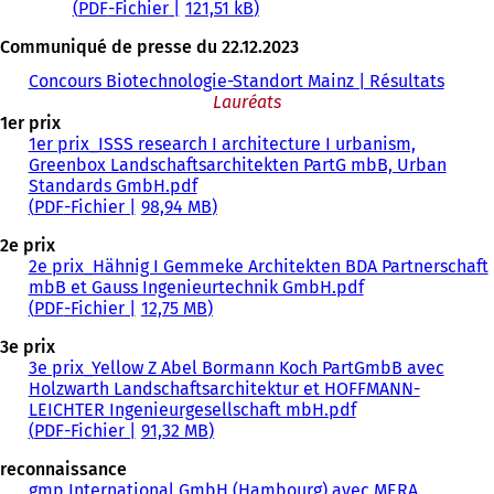
PDF
-Fichier
121,51 kB
Communiqué de presse du 22.12.2023
Concours Biotechnologie-Standort Mainz | Résultats
Lauréats
1er prix
1er prix_ISSS research I architecture I urbanism,
Greenbox Landschaftsarchitekten PartG mbB, Urban
Standards GmbH.pdf
PDF
-Fichier
98,94 MB
2e prix
2e prix_Hähnig I Gemmeke Architekten BDA Partnerschaft
mbB et Gauss Ingenieurtechnik GmbH.pdf
PDF
-Fichier
12,75 MB
3e prix
3e prix_Yellow Z Abel Bormann Koch PartGmbB avec
Holzwarth Landschaftsarchitektur et HOFFMANN-
LEICHTER Ingenieurgesellschaft mbH.pdf
PDF
-Fichier
91,32 MB
reconnaissance
gmp International GmbH (Hambourg) avec MERA