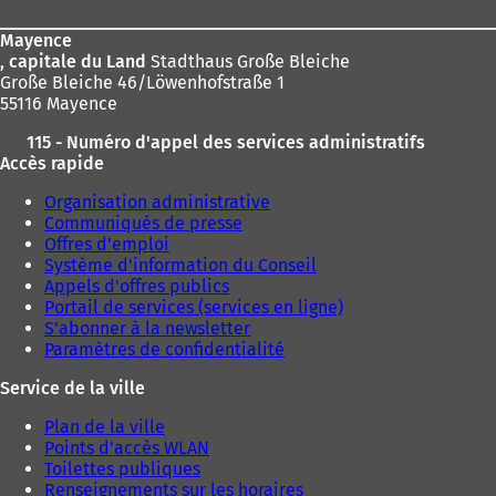
page
Mayence
, capitale du Land
Stadthaus Große Bleiche
Große Bleiche 46/Löwenhofstraße 1
55116 Mayence
115 - Numéro d'appel des services administratifs
Accès rapide
Organisation administrative
Communiqués de presse
Offres d'emploi
Système d'information du Conseil
Appels d'offres publics
Portail de services (services en ligne)
S'abonner à la newsletter
Paramètres de confidentialité
Service de la ville
Plan de la ville
Points d'accès WLAN
Toilettes publiques
Renseignements sur les horaires