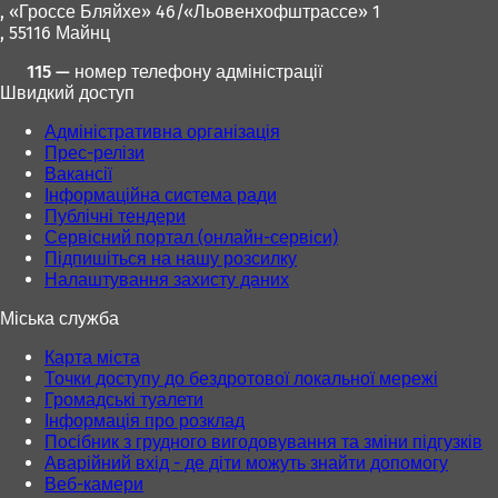
, «Гроссе Бляйхе» 46/«Льовенхофштрассе» 1
, 55116 Майнц
115 — номер телефону адміністрації
Швидкий доступ
Адміністративна організація
Прес-релізи
Вакансії
Інформаційна система ради
Публічні тендери
Сервісний портал (онлайн-сервіси)
Підпишіться на нашу розсилку
Налаштування захисту даних
Міська служба
Карта міста
Точки доступу до бездротової локальної мережі
Громадські туалети
Інформація про розклад
Посібник з грудного вигодовування та зміни підгузків
Аварійний вхід - де діти можуть знайти допомогу
Веб-камери