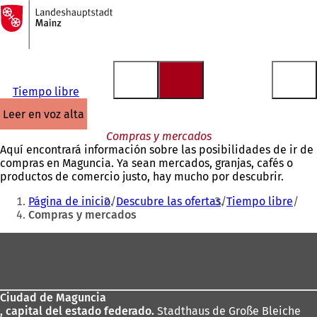
A
la
Saltar al contenido
página
de
inicio
Tiempo libre
leer en voz alta
Compras y mercados
Aquí encontrará información sobre las posibilidades de ir de
compras en Maguncia. Ya sean mercados, granjas, cafés o
productos de comercio justo, hay mucho por descubrir.
Estás
Página de inicio
Descubre las ofertas
Tiempo libre
aquí:
Compras y mercados
Zona
de
los
Ciudad de Maguncia
pies
, capital del estado federado.
Stadthaus de Große Bleiche